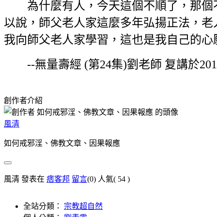
為什麼有人，今天這個不順了，那個不
以說，師父老人家這麼多年弘揚正法，老
我向師父老人家學習，這也是我自己的心
--無量壽經 (第24集)劉老師 复講於201
創作者介紹
風清
如何戒邪淫、佛教文章、因果報應
風清 發表在
痞客邦
留言
(0)
人氣(
54
)
全站分類：
宗教超自然