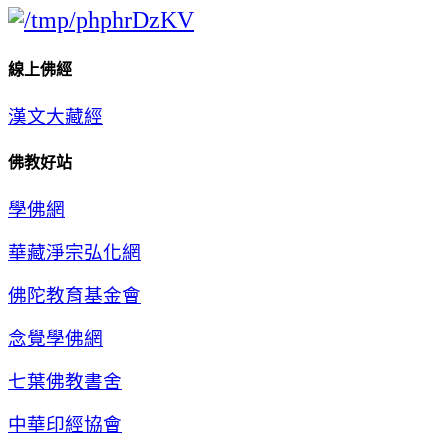
線上佛經
漢文大藏經
佛教好站
學佛網
華藏淨宗弘化網
佛陀教育基金會
念覺學佛網
七葉佛教書舍
中華印經協會