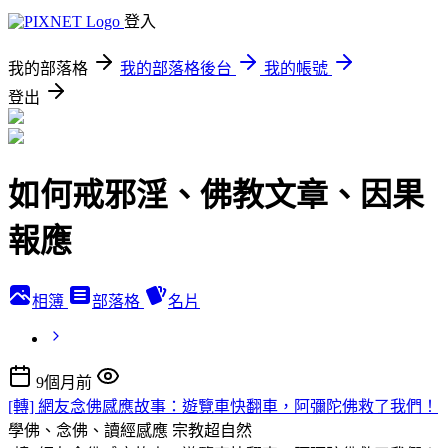
登入
我的部落格
我的部落格後台
我的帳號
登出
如何戒邪淫、佛教文章、因果
報應
相簿
部落格
名片
9個月前
[轉] 網友念佛感應故事：遊覽車快翻車，阿彌陀佛救了我們！
學佛、念佛、讀經感應
宗教超自然