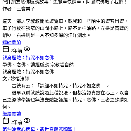
[轉] 網友念佛感應故事：遊覽車快翻車，阿彌陀佛救了我們！
作者：三寶弟子
這天，鄰居李叔叔開著遊覽車，載我和一些陌生的遊客出遊。
車子行駛在狹窄的山間小路上，路不是柏油路。左邊是高聳的
峭壁，右邊則是一片不知多深的汪洋湖水。
繼續閱讀
2年前
親身歷險：持咒不如念佛
學佛、念佛、讀經感應
宗教超自然
親身歷險：持咒不如念佛
文 / 妙悟法師
古德有云：「誦經不如持咒，持咒不如念佛」。
很早以前就聽說過此種說法，但都沒認真放在心上，以自
己之淺薄學識也無法去體認誦經、持咒、念佛，三者之殊勝如
何。
繼續閱讀
2年前
范仲淹孝心度母，觀世音慈悲顯聖！