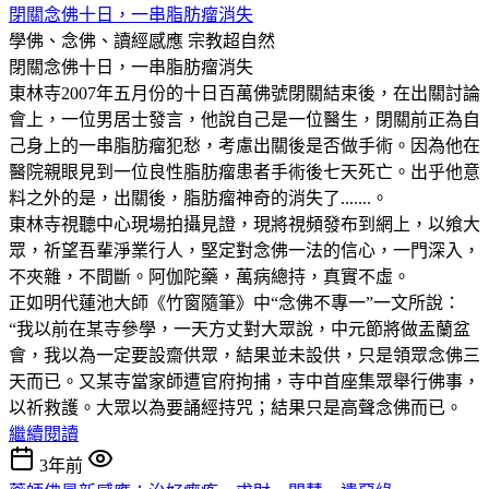
閉關念佛十日，一串脂肪瘤消失
學佛、念佛、讀經感應
宗教超自然
閉關念佛十日，一串脂肪瘤消失
東林寺2007年五月份的十日百萬佛號閉關結束後，在出關討論
會上，一位男居士發言，他說自己是一位醫生，閉關前正為自
己身上的一串脂肪瘤犯愁，考慮出關後是否做手術。因為他在
醫院親眼見到一位良性脂肪瘤患者手術後七天死亡。出乎他意
料之外的是，出關後，脂肪瘤神奇的消失了.......。
東林寺視聽中心現場拍攝見證，現將視頻發布到網上，以飨大
眾，祈望吾輩淨業行人，堅定對念佛一法的信心，一門深入，
不夾雜，不間斷。阿伽陀藥，萬病總持，真實不虛。
正如明代蓮池大師《竹窗隨筆》中“念佛不專一”一文所說：
“我以前在某寺參學，一天方丈對大眾說，中元節將做盂蘭盆
會，我以為一定要設齋供眾，結果並未設供，只是領眾念佛三
天而已。又某寺當家師遭官府拘捕，寺中首座集眾舉行佛事，
以祈救護。大眾以為要誦經持咒；結果只是高聲念佛而已。
繼續閱讀
3年前