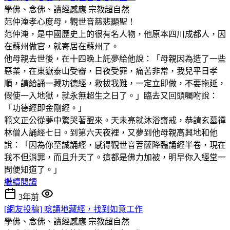
學佛、念佛、讀經感應
宗教超自然
范仲淹孝心度母，觀世音慈悲顯聖！
范仲淹，是中國歷史上的很有名人物，他原本四川成都人，因
在蘇州做官，就寄居在蘇州了。
他母親去世後，在十四晚上託夢給他說：「母親因為造了一些
惡業，在東嶽泰山受審，日夜受罪，痛苦非常，我兒平日孝
順，請給誦一藏功德經，救拔我難，一定立即做，不要拖延，
假使一入地獄，就永無超生之日了。」臨去又回頭囑咐說：
「功德經即金剛經。」
範文正公從夢中驚哭著醒來。天未亮就沐浴齋戒，恭請玄墓禪
林僧人誦經七日。到第六天夜裡，又夢到他母親高興地和他
說：「因為你至誠誦經，感得觀世音菩薩降臨誦經半卷，現在
我不但消罪，而且升天了。這都是佛力加被，明早你入經堂一
問便知道了。」
繼續閱讀
3年前
[網友投稿] 唸誦地藏經，找到如意工作
學佛、念佛、讀經感應
宗教超自然