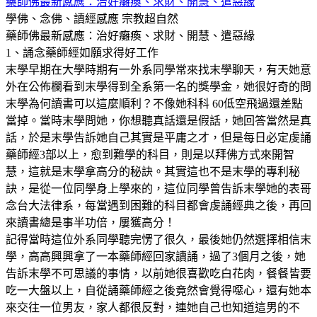
藥師佛最新感應：治好癱瘓、求財、開慧、遣惡緣
學佛、念佛、讀經感應
宗教超自然
藥師佛最新感應：治好癱瘓、求財、開慧、遣惡緣
1、誦念藥師經如願求得好工作
末學早期在大學時期有一外系同學常來找末學聊天，有天她意
外在公佈欄看到末學得到全系第一名的獎學金，她很好奇的問
末學為何讀書可以這麼順利？不像她科科 60低空飛過還差點
當掉。當時末學問她，你想聽真話還是假話，她回答當然是真
話，於是末學告訴她自己其實是平庸之才，但是每日必定虔誦
藥師經3部以上，愈到難學的科目，則是以拜佛方式來開智
慧，這就是末學拿高分的秘訣。其實這也不是末學的專利秘
訣，是從一位同學身上學來的，這位同學曾告訴末學她的表哥
念台大法律系，每當遇到困難的科目都會虔誦經典之後，再回
來讀書總是事半功倍，屢獲高分！
記得當時這位外系同學聽完愣了很久，最後她仍然選擇相信末
學，高高興興拿了一本藥師經回家讀誦，過了3個月之後，她
告訴末學不可思議的事情，以前她很喜歡吃白花肉，餐餐皆要
吃一大盤以上，自從誦藥師經之後竟然會覺得噁心，還有她本
來交往一位男友，家人都很反對，連她自己也知道這男的不