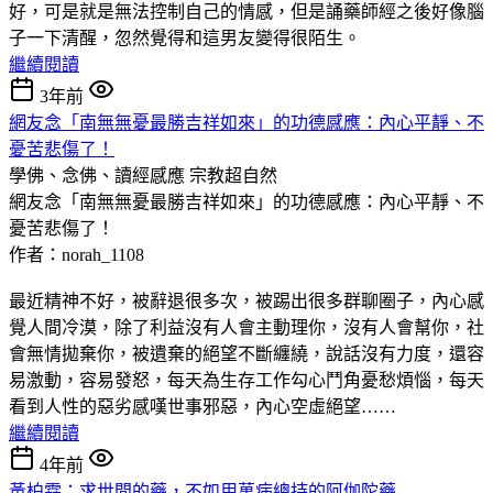
好，可是就是無法控制自己的情感，但是誦藥師經之後好像腦
子一下清醒，忽然覺得和這男友變得很陌生。
繼續閱讀
3年前
網友念「南無無憂最勝吉祥如來」的功德感應：內心平靜、不
憂苦悲傷了！
學佛、念佛、讀經感應
宗教超自然
網友念「南無無憂最勝吉祥如來」的功德感應：內心平靜、不
憂苦悲傷了！
作者：norah_1108
最近精神不好，被辭退很多次，被踢出很多群聊圈子，內心感
覺人間冷漠，除了利益沒有人會主動理你，沒有人會幫你，社
會無情拋棄你，被遺棄的絕望不斷纏繞，說話沒有力度，還容
易激動，容易發怒，每天為生存工作勾心鬥角憂愁煩惱，每天
看到人性的惡劣感嘆世事邪惡，內心空虛絕望……
繼續閱讀
4年前
黃柏霖：求世間的藥，不如用萬病總持的阿伽陀藥