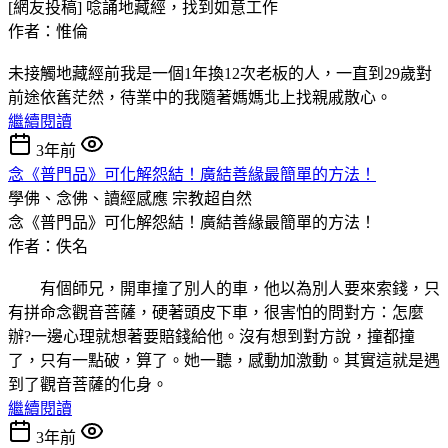
[網友投稿] 唸誦地藏經，找到如意工作
作者：惟倫
未接觸地藏經前我是一個1年換12次老板的人，一直到29歲對
前途依舊茫然，待業中的我隨著媽媽北上找親戚散心。
繼續閱讀
3年前
念《普門品》可化解怨結！廣結善緣最簡單的方法！
學佛、念佛、讀經感應
宗教超自然
念《普門品》可化解怨結！廣結善緣最簡單的方法！
作者：佚名
有個師兄，開車撞了別人的車，他以為別人要來索錢，只
有拼命念觀音菩薩，硬著頭皮下車，很害怕的問對方：怎麼
辦?一邊心理就想著要賠錢給他。沒有想到對方說，撞都撞
了，只有一點破，算了。她一聽，感動加激動。其實這就是遇
到了觀音菩薩的化身。
繼續閱讀
3年前