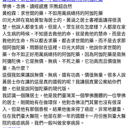
學佛、念佛、讀經感應
宗教超自然
黃柏霖：求世間的藥，不如用萬病總持的阿伽陀藥
印光大師在寫給黃智海居士的，黃涵之居士書裡面講得很清
楚。他說人都會生病，但是人，眾生就在怎麼樣？人都是在家
人生病的時候，不知道去救他的命，就是救他的慧命，而是去
救他的生命。所以都去求藥，都去求世間的藥，而不是去求那
個阿伽陀藥，問題就在這裡。印光大師說，他說你求世間的
藥，你不如正好用萬病總持的阿伽陀藥，因為阿伽陀藥是南無
阿彌陀佛，它是無價、無病、不死之藥，它功高而且價值無
量，為什麼？
這個我如果講說無價、無病，還有功高，價值無量。很多人說
黃居士你在講的這是真的還假的呢？我講個真實公案給你們
聽，也就是說阿伽陀藥的現代版。
我認識一個陳居士，他是我們臺灣某一個學佛團體的一位學佛
的居士，剛開始有在做環保，他對念佛法門其實也沒有很深
入，但是他有那個善根。結果他後來得了癌症，非常地嚴重，
住在我們臺大醫院。他是在那一年的國曆十一月份進到臺大醫
院的癌症病房，我們一般叫做安寧病房。