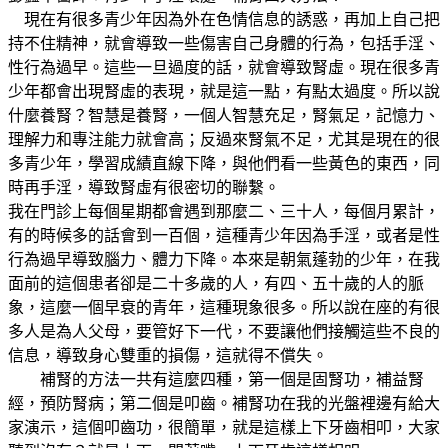
現在有很多青少年因為外在色情信息的誘惑，再加上自己把
持不住精神，就會導致一些傷害自己身體的行為，包括手淫、
性行為過早。這些一旦過度的話，就會導致腎虛。現在很多青
少年都會出現腎虛的表現，就是這一點，有點太過度。所以說
什麼養腎？智慧是養腎，一個人智慧充足，腎氣足，記憶力、
理解力和專注能力就會高；反過來腎氣不足，尤其是現在的很
多青少年，學習成績直線下降，與他們看一些黃色的東西，同
時再手淫，導致腎虛有很密切的聯繫。
我在門診上每個星期都會遇到那麼二、三十人，每個月累計，
有的時候多的話會到一百個，這種青少年因為手淫，或者是性
行為過早導致腦力、體力下降。本來是朝氣蓬勃的少年，在我
面前的這個患者卻是二十多歲的人，有四、五十歲的人的脈
象，這麼一個早衰的青年，這種現象很多。所以說在座的有很
多人是為人父母，要管好下一代，不要讓他們接觸這些不良的
信息，導致身心雙重的損傷，這就得不償失。
補腎的方法一共有這麼四種，第一個是固腎功，補益腎
經，預防腎病；第二個是叩齒。補腎功在我的光盤裡邊有給大
家演示，這個叩齒功，很簡單，就是這樣上下牙齒相叩，大家