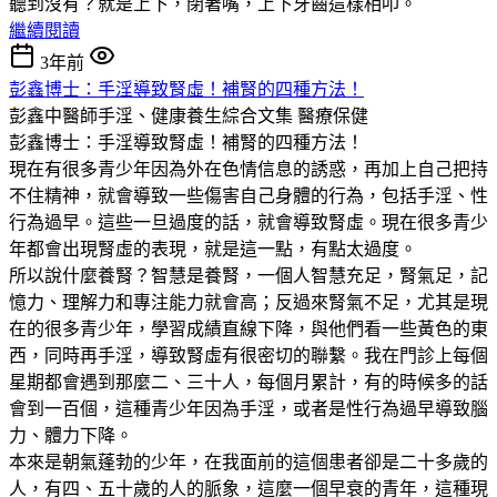
聽到沒有？就是上下，閉著嘴，上下牙齒這樣相叩。
繼續閱讀
3年前
彭鑫博士：手淫導致腎虛！補腎的四種方法！
彭鑫中醫師手淫、健康養生綜合文集
醫療保健
彭鑫博士：手淫導致腎虛！補腎的四種方法！
現在有很多青少年因為外在色情信息的誘惑，再加上自己把持
不住精神，就會導致一些傷害自己身體的行為，包括手淫、性
行為過早。這些一旦過度的話，就會導致腎虛。現在很多青少
年都會出現腎虛的表現，就是這一點，有點太過度。
所以說什麼養腎？智慧是養腎，一個人智慧充足，腎氣足，記
憶力、理解力和專注能力就會高；反過來腎氣不足，尤其是現
在的很多青少年，學習成績直線下降，與他們看一些黃色的東
西，同時再手淫，導致腎虛有很密切的聯繫。我在門診上每個
星期都會遇到那麼二、三十人，每個月累計，有的時候多的話
會到一百個，這種青少年因為手淫，或者是性行為過早導致腦
力、體力下降。
本來是朝氣蓬勃的少年，在我面前的這個患者卻是二十多歲的
人，有四、五十歲的人的脈象，這麼一個早衰的青年，這種現