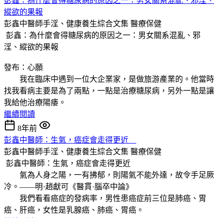
彭鑫：為什麼會得糖尿病的原因之一：男女關系混亂、邪淫、
縱欲的果報
彭鑫中醫師手淫、健康養生綜合文集
醫療保健
彭鑫：為什麼會得糖尿病的原因之一：男女關系混亂、邪
淫、縱欲的果報
發布：心願
我在臨床中遇到一位大企業家，是做旅游產業的。他當時
找我看病主要是為了兩點，一點是治療糖尿病，另外一點是讓
我給他治療陽痿。
繼續閱讀
8年前
彭鑫中醫師：生氣，癌症會走得更近
彭鑫中醫師手淫、健康養生綜合文集
醫療保健
彭鑫中醫師：生氣，癌症會走得更近
氣為人身之陽，一有拂郁，則陽氣不能外達，故令手足厥
冷。——明·趙獻可《醫貫·腦卒中論》
我們看看癌症的發病率，男性患癌症前三位是肺癌、胃
癌、肝癌，女性是乳腺癌、肺癌、胃癌。