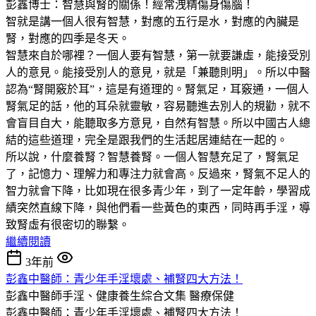
彭鑫博士：智慧與腎的關係！經常洩精傷身傷腦！
智就是講一個人很有智慧，對應的五行是水，對應的內臟是
腎，對應的四季是冬天。
智慧來自於哪裡？一個人要有智慧，第一就要謙虛，能接受別
人的意見。能接受別人的意見，就是「兼聽則明」。所以中醫
認為“腎開竅於耳”，這是有道理的。腎氣足，耳竅通，一個人
腎氣足的話，他的耳朵就靈敏，容易聽進去別人的規勸，就不
會盲目自大，能聽取多方意見，自然有智慧。所以中國古人總
結的這些道理，完全是跟我們的生活起居連結在一起的。
所以說，什麼養腎？智慧養腎。一個人智慧充足了，腎氣足
了，記憶力、理解力和專注力就會高。反過來，腎氣不足人的
智力就會下降，比如現在很多青少年，到了一定年齡，學習成
績突然直線下降，與他們看一些黃色的東西，同時再手淫，導
致腎虛有很密切的聯繫。
繼續閱讀
3年前
彭鑫中醫師：青少年手淫壞處、補腎四大方法！
彭鑫中醫師手淫、健康養生綜合文集
醫療保健
彭鑫中醫師：青少年手淫壞處、補腎四大方法！