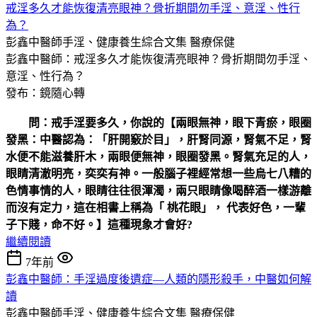
戒淫多久才能恢復清亮眼神？骨折期間勿手淫、意淫、性行
為？
彭鑫中醫師手淫、健康養生綜合文集
醫療保健
彭鑫中醫師：戒淫多久才能恢復清亮眼神？骨折期間勿手淫、
意淫、性行為？
發布：鏡隨心轉
問：戒手淫要多久，你說的【兩眼無神，眼下青瘀，眼圈
發黑：中醫認為：「肝開竅於目」，肝腎同源，腎氣不足，腎
水便不能滋養肝木，兩眼便無神，眼圈發黑。腎氣充足的人，
眼睛清澈明亮，奕奕有神。一般腦子裡經常想一些烏七八糟的
色情事情的人，眼睛往往很渾濁，兩只眼睛像喝醉酒一樣游離
而沒有定力，這在相書上稱為「 桃花眼」， 代表好色，一輩
子下賤，命不好。】這種現象才會好?
繼續閱讀
7年前
彭鑫中醫師：手淫過度後遺症—人類的隱形殺手，中醫如何解
讀
彭鑫中醫師手淫、健康養生綜合文集
醫療保健