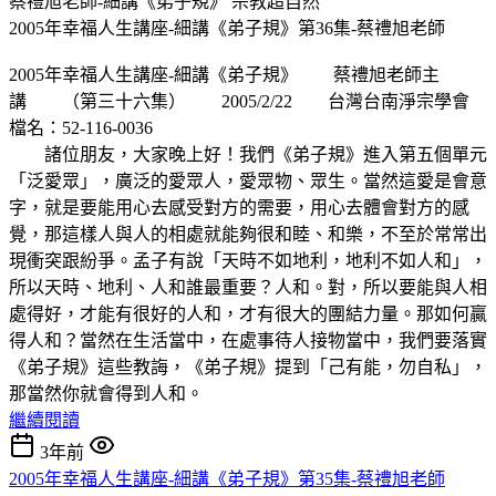
蔡禮旭老師-細講《弟子規》
宗教超自然
2005年幸福人生講座-細講《弟子規》第36集-蔡禮旭老師
2005年幸福人生講座-細講《弟子規》 蔡禮旭老師主
講 （第三十六集） 2005/2/22 台灣台南淨宗學會
檔名：52-116-0036
諸位朋友，大家晚上好！我們《弟子規》進入第五個單元
「泛愛眾」，廣泛的愛眾人，愛眾物、眾生。當然這愛是會意
字，就是要能用心去感受對方的需要，用心去體會對方的感
覺，那這樣人與人的相處就能夠很和睦、和樂，不至於常常出
現衝突跟紛爭。孟子有說「天時不如地利，地利不如人和」，
所以天時、地利、人和誰最重要？人和。對，所以要能與人相
處得好，才能有很好的人和，才有很大的團結力量。那如何贏
得人和？當然在生活當中，在處事待人接物當中，我們要落實
《弟子規》這些教誨，《弟子規》提到「己有能，勿自私」，
那當然你就會得到人和。
繼續閱讀
3年前
2005年幸福人生講座-細講《弟子規》第35集-蔡禮旭老師