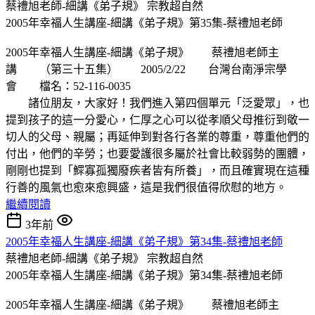
蔡禮旭老師-細講《弟子規》
宗教超自然
2005年幸福人生講座-細講《弟子規》第35集-蔡禮旭老師
2005年幸福人生講座-細講《弟子規》 蔡禮旭老師主
講 （第三十五集） 2005/2/22 台灣台南淨宗學
會 檔名：52-116-0035
諸位朋友，大家好！我們進入第四個單元「泛愛眾」，也
提到孩子的這一分愛心，仁厚之心可以從孝順父母推衍到敬一
切人的父母、親屬；再延伸到對各行各業的尊重，尊重他們的
付出，他們的辛勞；也要愛護很多屬於社會比較弱勢的團體，
剛剛也提到「鰥寡孤獨廢疾者皆有所養」，而且確實現在這種
行善的風氣也愈來愈興盛，這是我們很值得欣慰的地方。
繼續閱讀
3年前
2005年幸福人生講座-細講《弟子規》第34集-蔡禮旭老師
蔡禮旭老師-細講《弟子規》
宗教超自然
2005年幸福人生講座-細講《弟子規》第34集-蔡禮旭老師
2005年幸福人生講座-細講《弟子規》 蔡禮旭老師主