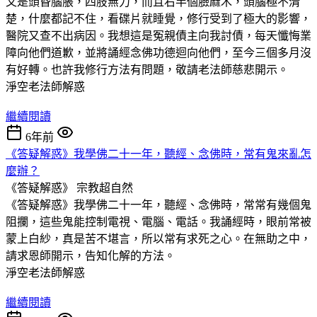
又是頭昏腦脹，四肢無力，而且右半個臉麻木，頭腦極不清
楚，什麼都記不住，看碟片就睡覺，修行受到了極大的影響，
醫院又查不出病因。我想這是冤親債主向我討債，每天懺悔業
障向他們道歉，並將誦經念佛功德迴向他們，至今三個多月沒
有好轉。也許我修行方法有問題，敬請老法師慈悲開示。
淨空老法師解惑
繼續閱讀
6年前
《答疑解惑》我學佛二十一年，聽經、念佛時，常有鬼來亂怎
麼辦？
《答疑解惑》
宗教超自然
《答疑解惑》我學佛二十一年，聽經、念佛時，常常有幾個鬼
阻攔，這些鬼能控制電視、電腦、電話。我誦經時，眼前常被
蒙上白紗，真是苦不堪言，所以常有求死之心。在無助之中，
請求恩師開示，告知化解的方法。
淨空老法師解惑
繼續閱讀