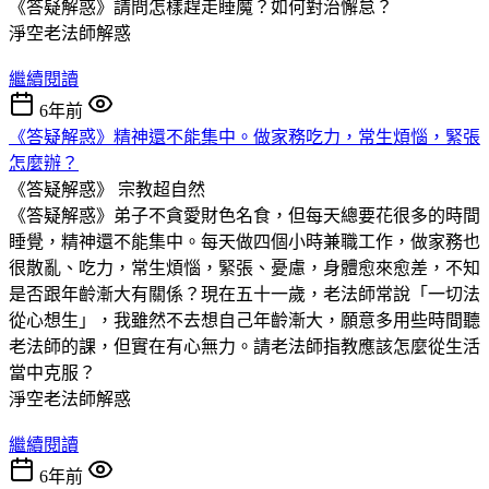
《答疑解惑》請問怎樣趕走睡魔？如何對治懈怠？
淨空老法師解惑
繼續閱讀
6年前
《答疑解惑》精神還不能集中。做家務吃力，常生煩惱，緊張
怎麼辦？
《答疑解惑》
宗教超自然
《答疑解惑》弟子不貪愛財色名食，但每天總要花很多的時間
睡覺，精神還不能集中。每天做四個小時兼職工作，做家務也
很散亂、吃力，常生煩惱，緊張、憂慮，身體愈來愈差，不知
是否跟年齡漸大有關係？現在五十一歲，老法師常說「一切法
從心想生」，我雖然不去想自己年齡漸大，願意多用些時間聽
老法師的課，但實在有心無力。請老法師指教應該怎麼從生活
當中克服？
淨空老法師解惑
繼續閱讀
6年前