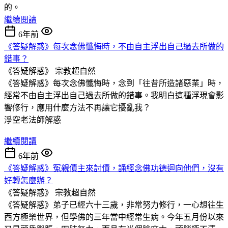
的。
繼續閱讀
6年前
《答疑解惑》每次念佛懺悔時，不由自主浮出自己過去所做的
錯事？
《答疑解惑》
宗教超自然
《答疑解惑》每次念佛懺悔時，念到「往昔所造諸惡業」時，
經常不由自主浮出自己過去所做的錯事。我明白這種浮現會影
響修行，應用什麼方法不再讓它擾亂我？
淨空老法師解惑
繼續閱讀
6年前
《答疑解惑》冤親債主來討債，誦經念佛功德迴向他們，沒有
好轉怎麼辦？
《答疑解惑》
宗教超自然
《答疑解惑》弟子已經六十三歲，非常努力修行，一心想往生
西方極樂世界，但學佛的三年當中經常生病。今年五月份以來