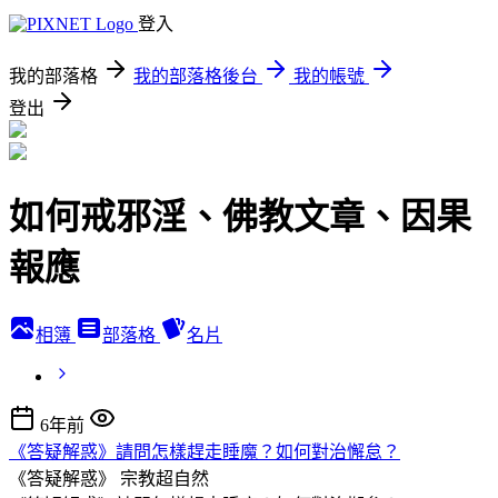
登入
我的部落格
我的部落格後台
我的帳號
登出
如何戒邪淫、佛教文章、因果
報應
相簿
部落格
名片
6年前
《答疑解惑》請問怎樣趕走睡魔？如何對治懈怠？
《答疑解惑》
宗教超自然