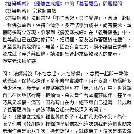
《答疑解惑》《優婆塞戒經》中的「義菩薩品」問題提問
《答疑解惑》
宗教超自然
《答疑解惑》法師常說「不怕念起，只怕覺遲」，念頭一起即
一聲佛號蓋過，保持心清淨。多年修學實踐中，尚有妄念、煩
惱時多時少浮現，參學到《優婆塞戒經》在「義菩薩品」中，
世尊說自己在因地修行時，把煩惱、惡友當作菩薩道莊嚴伴，
甚至長時具足煩惱、痛苦，因為有自在力，絕不讓自己退轉，
並成就了義菩薩四條，請法師集合起來做較深入的開示。
淨空老法師解惑
問： 法師常說「不怕念起，只怕覺遲」，念頭一起即一聲佛
號蓋過，保持心清淨。多年修學實踐中，尚有妄念、煩惱時多
時少浮現，參學到《優婆塞戒經》在「義菩薩品」中，世尊說
自己在因地修行時，把煩惱、惡友當作菩薩道莊嚴伴，甚至長
時具足煩惱、痛苦，因為有自在力，絕不讓自己退轉，並成就
了義菩薩四條，請法師集合起來做較深入的開示。
答：《優婆塞戒經》裡世尊的例子，我們凡夫學不到。為什
麼？你看《梵網經》裡釋迦牟尼佛說他這次到我們這個世間來
示現作佛是第八千次；換句話說，早就成佛了，這次是來表演