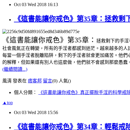
Oct
03
Wed
2018
16:13
《這書能讓你戒色》第35章：拯救剩
《這書能讓你戒色》
第35章：
拯救剩下的手淫
社會風氣正在轉變，所有的手淫者都感到迷茫。越來越多的人
每當一個手淫者脫離陷阱，剩下的手淫者就會更加痛苦。他們
的解釋，但如果還有別人也這麼做，他們就不會感到那麼愚蠢
(繼續閱讀...)
風清 發表在
痞客邦
留言
(0)
人氣(
)
個人分類：
《這書能讓你戒色》真正擺脫手淫的科學戒
▲top
Oct
03
Wed
2018
15:56
《這書能讓你戒色》第34章：輕鬆戒