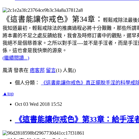
《這書能讓你戒色》
第34章：
輕鬆戒除法最後
我知道最初，輕鬆戒除法的推廣過程必將十分艱難，那些所謂
將本書的不足之處反饋給我，我會及時修訂書中的觀點，遲早有
我絕不是個慈善家。之所以對手淫----並不是手淫者，而是手
係，這也會是我快樂的源泉。
(繼續閱讀...)
風清 發表在
痞客邦
留言
(1)
人氣(
)
個人分類：
《這書能讓你戒色》真正擺脫手淫的科學戒
▲top
Oct
03
Wed
2018
15:52
《這書能讓你戒色》第33章：給手淫