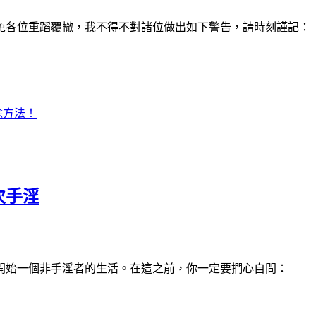
免各位重蹈覆轍，我不得不對諸位做出如下警告，請時刻謹記：
除方法！
次手淫
開始一個非手淫者的生活。在這之前，你一定要捫心自問：