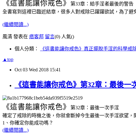
《這書能讓你戒色》
第33章：給手淫者最後的警告
全書寫到這裡已臨近結章，很多人對戒除已躍躍欲試，為了避
(繼續閱讀...)
風清 發表在
痞客邦
留言
(0)
人氣(
)
個人分類：
《這書能讓你戒色》真正擺脫手淫的科學戒
▲top
Oct
03
Wed
2018
15:41
《這書能讓你戒色》第32章：最後一
《這書能讓你戒色》
第32章：最後一次手淫
確定了戒除的時機之後，你就會斷掉今生最後一次手淫欲望，
1、你確定你能成功嗎？
(繼續閱讀...)