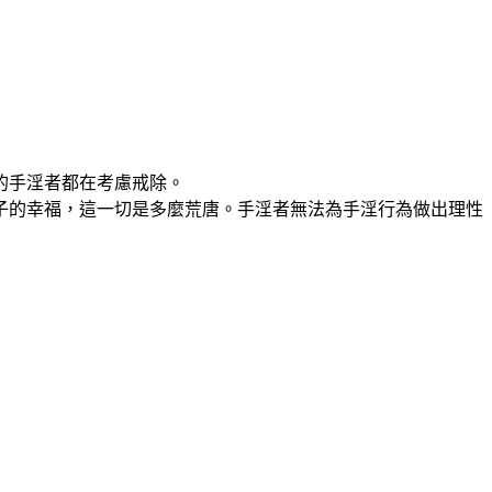
的手淫者都在考慮戒除。
子的幸福，這一切是多麼荒唐。手淫者無法為手淫行為做出理性