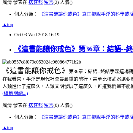
風清 發表在
痞客邦
留言
(2)
人氣(
)
個人分類：
《這書能讓你戒色》真正擺脫手淫的科學戒
▲top
Oct
03
Wed
2018
16:19
《這書能讓你戒色》第36章：結語--
《這書能讓你戒色》
第36章：結語--終結手淫這場
在我看來，手淫是現代社會最嚴重的醜行，甚至比核武器還要
人類進化了這麼久，人類文明發展了這麼久，難道我們還不能
(繼續閱讀...)
風清 發表在
痞客邦
留言
(0)
人氣(
)
個人分類：
《這書能讓你戒色》真正擺脫手淫的科學戒
▲top