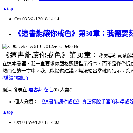
▲top
Oct
03
Wed
2018
14:14
《這書能讓你戒色》第30章：我需要
《這書能讓你戒色》
第30章：
我需要刻意遠離
在這本書裡，我一直要求你嚴格遵照指示行事，而不是僅僅提
然而在這一章中，我只能提供建議，無法給出準確的指示。究
(繼續閱讀...)
風清 發表在
痞客邦
留言
(0)
人氣(
)
個人分類：
《這書能讓你戒色》真正擺脫手淫的科學戒
▲top
Oct
03
Wed
2018
14:02