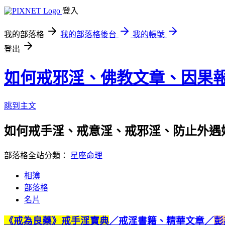
登入
我的部落格
我的部落格後台
我的帳號
登出
如何戒邪淫、佛教文章、因果
跳到主文
如何戒手淫、戒意淫、戒邪淫、防止外遇
部落格全站分類：
星座命理
相簿
部落格
名片
《戒為良藥》戒手淫寶典
／
戒淫書籍、精華文章
／
彭