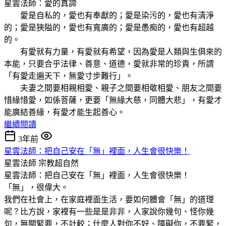
星雲法師：愛的真諦
愛是自私的，愛也有奉獻的；愛是染污的，愛也有清淨
的；愛是狹隘的，愛也有寬廣的；愛是愚痴的，愛也有超越
的。
有愛就有力量，有愛就有希望，因為愛是人類與生俱來的
本能，只要合乎法律、善意、道德，愛就非常的珍貴，所謂
「有愛走遍天下，無愛寸步難行」。
夫妻之間要相親相愛、親子之間要相敬相愛、朋友之間要
惜緣惜愛，如係菩薩，更要「無緣大慈，同體大悲」，有愛才
能廣結善緣，有愛才能生起善心。
繼續閱讀
3年前
星雲法師：把自己安在「無」裡面，人生會很快樂！
星雲法師
宗教超自然
星雲法師：把自己安在「無」裡面，人生會很快樂！
「無」，很偉大。
我們在社會上，在家庭裡面生活，要如何體會「無」的道理
呢？比方說，家裡有一些是是非非，人家說你幾句、怪你幾
句，無關緊要，不計較；什麼人對你不好、障礙你，不要緊，