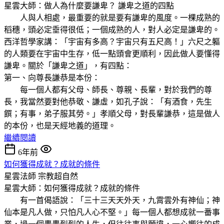
星雲大師：做人為什麼要謙卑？ 謙卑之道的四點
人與人相處，最重要的就是要有謙卑的風度。一棵成熟的
稻穗，頭必定垂得很低；一個成熟的人，對人必定是謙卑的。
西洋哲學家講：「宇宙有多高？宇宙只有五尺高！」六尺之軀
的人類要在宇宙中生存，低一點頭會更順利，因此做人要懂得
謙卑。關於「謙卑之道」，有四點：
第一、向尊長謙恭是本份：
每一個人都有父母、師長、尊親、長輩，對於我們的尊
長，我當然要對他恭敬、謙虛，如孔子說：「有酒食，先生
饌；有事，弟子服其勞。」孝順父母，對長輩謙恭，這是做人
的本份，也是天經地義的道理。
繼續閱讀
6年前
如何獲得成就？成就的條件
星雲法師
宗教超自然
星雲大師：如何獲得成就？成就的條件
有一首偈語說：「三十三天天外天，九霄雲外有神仙；神
仙本是凡人做，只怕凡人心不堅。」每一個人都想成就一番事