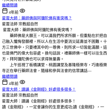
繼續閱讀
4年前
星雲大師：藥師佛與阿彌陀佛有衝突嗎？
星雲法師
宗教超自然
星雲大師：藥師佛與阿彌陀佛有衝突嗎？
藥師佛是大願王，可以滿我們所求所願，但重點在於把自
己融入懺悔發願裡，所以人在生活中要消災延壽並不困難。十
方三世佛中，只要禮其中的一尊佛，則所求一切皆能滿願，這
也是佛門的偉大包容處。換句話說，禮藥師佛一樣可以往生西
方，拜阿彌陀佛也可以求得無量壽。
上午巡視了板橋講堂、桃園講堂及基隆極樂寺，巧逢極樂
寺正在舉行藥師法會，隨緣和參與法會的信眾講話––
繼續閱讀
4年前
星雲大師：讀誦《金剛經》好處很多很多！
星雲法師
宗教超自然
星雲大師：讀誦《金剛經》好處很多很多！
讀《金剛經》，一定會讓你的生意更成功;讀《金剛經》，一