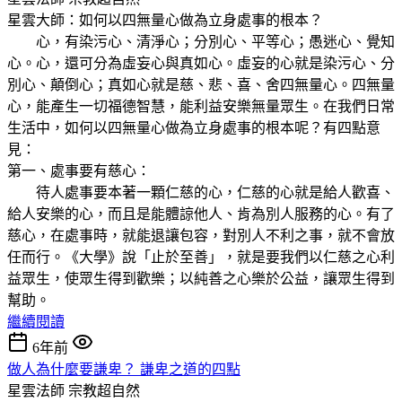
星雲大師：如何以四無量心做為立身處事的根本？
心，有染污心、清淨心；分別心、平等心；愚迷心、覺知
心。心，還可分為虛妄心與真如心。虛妄的心就是染污心、分
別心、顛倒心；真如心就是慈、悲、喜、舍四無量心。四無量
心，能產生一切福德智慧，能利益安樂無量眾生。在我們日常
生活中，如何以四無量心做為立身處事的根本呢？有四點意
見：
第一、處事要有慈心：
待人處事要本著一顆仁慈的心，仁慈的心就是給人歡喜、
給人安樂的心，而且是能體諒他人、肯為別人服務的心。有了
慈心，在處事時，就能退讓包容，對別人不利之事，就不會放
任而行。《大學》說「止於至善」，就是要我們以仁慈之心利
益眾生，使眾生得到歡樂；以純善之心樂於公益，讓眾生得到
幫助。
繼續閱讀
6年前
做人為什麼要謙卑？ 謙卑之道的四點
星雲法師
宗教超自然