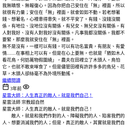
我無瞋恨、無報復心。因為你把自己安住在「無」裡面，所以
就很有力量；安住在「無」裡面，就會如如不動。若老想著
錢、想著名，心裡患得患失，就不平安了。有錢、沒錢沒關
係，有地位、沒地位沒有關係，有兒女、無兒女沒有關係，有
人對我好、沒有人對我好沒有關係。凡事我都沒關係，我都不
要緊，那麼我就安住在「無」裡面。
無不是沒有，一樣可以有錢，可以有功名富貴，有朋友、有愛
情……在事相上可以有，但是在心上要無，也就是「猶如木人
看花鳥，何妨萬物假圍繞」，農夫在田裡立了木頭人，鳥怕
它，也就不敢來啄食了。但是儘管田裡有許許多多的鳥兒、花
草，木頭人卻絲毫不為外境所動搖。
繼續閱讀
3年前
星雲大師：人生真正的敵人，就是我們自己！
星雲法師
宗教超自然
星雲大師：人生真正的敵人，就是我們自己！
敵人，就是和我們作對的人、障礙我們的人、陷害我們的
人、想要消滅我們的人；但是，真正的敵人，其實就是我們自