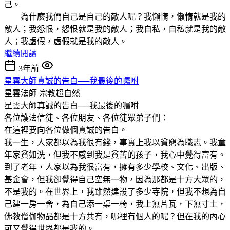
己。
為什麼我們自己是自己的敵人呢？我懶惰，懶惰就是我的
敵人；我怨恨，怨恨就是我的敵人；我自私，自私就是我的敵
人；我虛假，虛假就是我的敵人。
繼續閱讀
3年前
星雲大師真誠的告白──我最後的囑咐
星雲法師
宗教超自然
星雲大師真誠的告白──我最後的囑咐
各位護法信徒、各位朋友、各位徒眾弟子們：
在這裡要向各位做個真誠的告白。
我一生，人家都以為我很有錢，事實上我以貧窮為職志。我童
年家貧如洗，但我不感到我是貧苦的孩子，我心中覺得富有。
到了老年，人家以為我很富有，擁有多少學校、文化、出版、
基金會，但我卻覺得自己空無一物，因為那都是十方大眾的，
不是我的。在世界上，我雖然建設了多少寺院，但我不想為自
己建一房一舍，為自己添一桌一椅，我上無片瓦，下無寸土，
佛教僧伽物品都是十方共有，哪裡有個人的呢？但在我的內心
可又覺得世界都是我的。