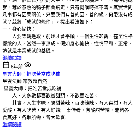
業，過一個轟轟烈烈的人生，但往往事與願違，一心嚮往的成
就，等於煮熟的鴨子都會飛走，只有慨嘆時運不濟。其實世間
凡事都有因果關係，只要我們有善的因、善的緣，何患沒有成
就？茲將「成就的條件」，提出看法如下：
一、身心愉快：
人要樂觀進取，前途才會平順，一個生性悲觀，甚至性格
懶散的人，當然一事無成。假如身心愉快，性情平和、正常，
這就是事業成就的基礎。
繼續閱讀
6年前
星雲大師：把吃苦當成吃補
星雲法師
宗教超自然
星雲大師：把吃苦當成吃補
人，大多數都喜歡嘗甜頭，不歡喜吃苦。
其實，人生本味，酸甜苦辣，百味雜陳。有人喜甜，有人
愛酸，有人吃苦，有人好辣;一桌佳肴，有酸甜苦辣，能夠各
食其好，各取所需，皆大歡喜!
繼續閱讀