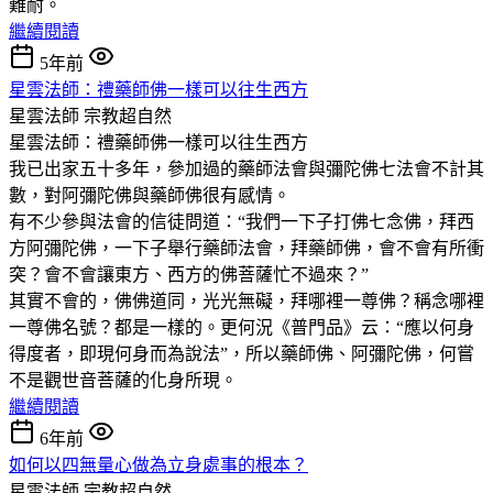
難耐。
繼續閱讀
5年前
星雲法師：禮藥師佛一樣可以往生西方
星雲法師
宗教超自然
星雲法師：禮藥師佛一樣可以往生西方
我已出家五十多年，參加過的藥師法會與彌陀佛七法會不計其
數，對阿彌陀佛與藥師佛很有感情。
有不少參與法會的信徒問道：“我們一下子打佛七念佛，拜西
方阿彌陀佛，一下子舉行藥師法會，拜藥師佛，會不會有所衝
突？會不會讓東方、西方的佛菩薩忙不過來？”
其實不會的，佛佛道同，光光無礙，拜哪裡一尊佛？稱念哪裡
一尊佛名號？都是一樣的。更何況《普門品》云：“應以何身
得度者，即現何身而為說法”，所以藥師佛、阿彌陀佛，何嘗
不是觀世音菩薩的化身所現。
繼續閱讀
6年前
如何以四無量心做為立身處事的根本？
星雲法師
宗教超自然