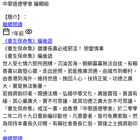
中華道德學會 編輯組
【簡介】：
繼續閱讀
7年前
《養生保命集》編後語
《養生保命集》健康長壽必戒邪淫！
戀愛情事
《養生保命集》編後語
世人受七情六慾所困縛，沉淪苦海，朝朝暮暮無法自拔，有賴
善書以啟發心靈，走出迷惘。若能推廣流通，由城市到鄉村，
由香港到海外，維持世道，挽回人心，扶持正氣，功德之廣
大，實是無法衡量。
若捐資助印者，開通法橋，弘揚中華文化，廣施寶筏，普渡有
緣，其心量廣大，實不可思議，故其功德之廣大亦不可思議。
『養生保命集』戒淫一書，由香港『中華道德學會』於二零零
二年二月十九日重新編印勸世，凡需要者，皆可免費索取。然
為保持本書長久印贈，有賴社會善長仁翁，賢達之士捐資助印
。
繼續閱讀