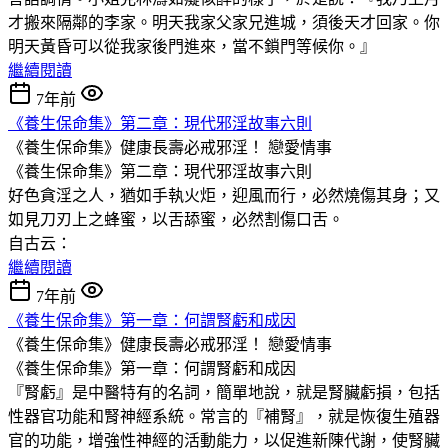
才搬來隔鄰的李家。明天我家父家兄進城，須後天才回家。你
明天黃昏可以從我家後門進來，當不鎖門等候你。』
繼續閱讀
7年前
《養生保命集》第二章：現代邪淫故事六則
《養生保命集》健康長壽必戒邪淫！
戀愛情事
《養生保命集》第二章：現代邪淫故事六則
好色貪淫之人，猶如手執火炬，迎風而行，必然燒傷其身；又
如見刀刃上之蜂蜜，以舌舔蜜，必然割傷口舌。
自古云：
繼續閱讀
7年前
《養生保命集》第一章：何謂腎虧和成因
《養生保命集》健康長壽必戒邪淫！
戀愛情事
《養生保命集》第一章：何謂腎虧和成因
『腎虧』是中醫特有的名詞，簡單地說，就是腎臟虧損，包括
性器官功能和腎神經系統。常言的『補腎』，就是恢復生殖器
官的功能，增強性神經的活動能力，以促進新陳代謝，使腎臟