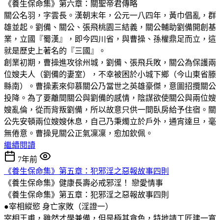
《養生保命集》第六章：關聖帝君傳略
關公名羽，字雲長。漢朝末年，公元一八四年，黃巾倡亂，群
雄並起。劉備、關公、張飛桃園三結義，關公輔助劉備開創基
業，立國『蜀漢』，即今四川省，與曹操、孫權鼎足而立，這
就是歷史上著名的『三國』。
創業初期，曹操進攻徐州城，劉備、張飛兵敗，關公為保護兩
位嫂夫人（劉備的妻室），不幸被困於小城下鄉（今山東省滕
縣南）。曹操素來仰慕關公乃當世之英雄豪傑，意圖招攬關公
投降。為了要離間關公與劉備的感情，陰謀欲使關公與兩位嫂
嫂亂倫，從而背叛劉備，所以故意只供一間臥房給予住宿。關
公先安頓兩位嫂嫂休息，自己乃秉燭立於戶外，通宵達旦，毫
無倦意。曹操見關公正氣凜凜，愈加欽佩。
繼續閱讀
7年前
《養生保命集》第五章：犯邪淫之惡報故事四則
《養生保命集》健康長壽必戒邪淫！
戀愛情事
《養生保命集》第五章：犯邪淫之惡報故事四則
●宰相縱慾 身亡家敗（淫證一）
宰相王甫，雖然才學兼備，但是極其貪色，特地請工匠建一寬