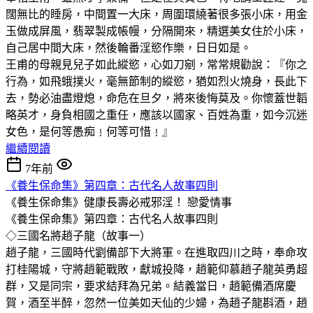
闊無比的睡房，中間置一大床，周圍環繞著很多張小床，用金
玉做成屏風，翡翠製成帳幔，分隔開來，精選美女住於小床，
自己居中間大床，然後輪番淫慾作樂，日日如是。
王甫的母親見兒子如此縱慾，心如刀剜，常常規勸說：『你之
行為，如飛蛾撲火，毫無節制的縱慾，猶如烈火燒身，長此下
去，勢必油盡燈熄，命危在旦夕，將來後悔莫及。你懷蓋世韜
略英才，身負相國之重任，應該以國家、百姓為重，如今沉迷
女色，是何等愚痴﹗何等可惜﹗』
繼續閱讀
7年前
《養生保命集》第四章：古代名人故事四則
《養生保命集》健康長壽必戒邪淫！
戀愛情事
《養生保命集》第四章：古代名人故事四則
◇三國名將趙子龍（故事一）
趙子龍，三國時代劉備部下大將軍。在進取四川之時，奉命攻
打桂陽城，守將趙範戰敗，獻城投降，趙範仰慕趙子龍英勇超
群，又是同宗，要求結拜為兄弟。結義當日，趙範備酒席慶
賀，酒至半醉，忽然一位美如天仙的少婦，為趙子龍斟酒，趙