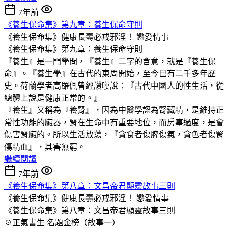
7年前
《養生保命集》第九章：養生保命守則
《養生保命集》健康長壽必戒邪淫！
戀愛情事
《養生保命集》第九章：養生保命守則
『養生』是一門學問，『養生』二字的含意，就是『養生保
命』。『養生學』在古代的東周開始，至今巳有二千多年歷
史。荷蘭學者高羅佩曾經讚嘆說：『古代中國人的性生活，從
總體上說是健康正常的。』
『養生』又稱為『養腎』，因為中醫學認為腎藏精，是維持正
常性功能的臟器，腎在生命中有重要地位，而房事過度，是會
傷害腎臟的。所以生活放蕩，『貪食者傷脾傷氣，貪色者傷腎
傷精血』，其害無窮。
繼續閱讀
7年前
《養生保命集》第八章：文昌帝君顯靈故事三則
《養生保命集》健康長壽必戒邪淫！
戀愛情事
《養生保命集》第八章：文昌帝君顯靈故事三則
☉正氣書生 名題金榜（故事一）