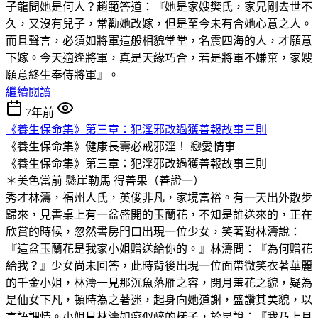
子龍問她是何人？趙範答道：『她是家嫂樊氏，家兄剛去世不
久，又沒有兒子，常勸她改嫁，但是至今未有合她心意之人。
而且聲言，必須如將軍這般相貌堂堂，名震四海的人，才願意
下嫁。今天適逢將軍，真是天緣巧合，若是將軍不嫌棄，家嫂
願意終生奉侍將軍』。
繼續閱讀
7年前
《養生保命集》第三章：犯淫邪改過獲善報故事三則
《養生保命集》健康長壽必戒邪淫！
戀愛情事
《養生保命集》第三章：犯淫邪改過獲善報故事三則
＊美色當前 懸崖勒馬 得善果（善證一）
秀才林濤，福州人氏，英俊非凡，家境富裕。有一天出外散步
歸來，見書桌上有一盆盛開的玉蘭花，不知是誰送來的，正在
欣賞的時候，忽然書房門口出現一位少女，笑著對林濤說：
『這盆玉蘭花是我家小姐贈送給你的。』林濤問：『為何贈花
給我？』少女尚未回答，此時背後出現一位面帶微笑衣著華麗
的千金小姐，林濤一見那沉魚落雁之容，閉月羞花之貌，疑為
是仙女下凡，頓時為之著迷，起身向她道謝，盛讚其美貌，以
言語調情。小姐見林濤如癡似醉的樣子，於是說：『我乃上月