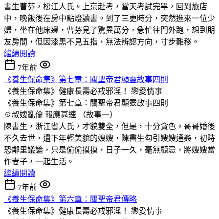
書生曹芬，松江人氏。上京赴考，當天考試完畢，回到旅店
中，晚飯後在房中點燈讀書。到了三更時分，突然進來一位少
婦，坐在他床邊，曹芬見了驚異萬分，急忙往門外跑，想到朋
友房間，但因漆黑不見五指，無法辨認方向，寸步難移。
繼續閱讀
7年前
《養生保命集》第七章：關聖帝君顯靈故事四則
《養生保命集》健康長壽必戒邪淫！
戀愛情事
《養生保命集》第七章：關聖帝君顯靈故事四則
☉叔嫂亂倫 報應甚速 （故事一）
陳書生，浙江省人氏，才貌雙全，但是，十分貪色。哥哥婚後
不久去世，遺下年輕美貌的嫂嫂，陳書生勾引嫂嫂通姦，初時
恐鄰里議論，只是偷偷摸摸，日子一久，毫無顧忌，將嫂嫂當
作妻子，一起生活。
繼續閱讀
7年前
《養生保命集》第六章：關聖帝君傳略
《養生保命集》健康長壽必戒邪淫！
戀愛情事