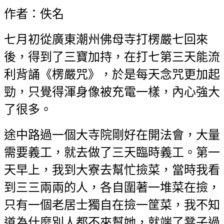
作者：佚名
七月初從廣東潮州佛母寺打楞嚴七回來
後，得到了三寶加持，在打七第三天能流
利背誦《楞嚴咒》，於是每天念咒更加起
勁，只覺得渾身像被充電一樣，內心強大
了很多。
途中路過一個大寺院剛好在開法會，大量
需要義工，就去做了三天臨時義工。第一
天早上，我到大寮去幫忙撿菜，當時我看
到三三兩兩的人，各自圍著一堆菜在撿，
只有一個老居士獨自在撿一筐菜，我不知
道為什麼別人都不來幫她，就端了凳子過