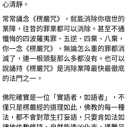
心清靜。
常常誦念《楞嚴咒》，就能消除你宿世的
業障，往昔的罪業都可以消除。甚至不
通
懺悔的四波羅夷罪、五逆、四棄、八棄，
你一念《楞嚴咒》，無論怎么重的罪
都消
滅了，連一根頭髮那么多都沒有。也可以
說誦持《楞嚴咒》是消除業障最快
最徹底
的法門之一。
佛陀確實是一位「實語者，如語者」，不
僅只是楞嚴經的道理如此，佛教的每一
種
法，都不會對眾生打妄語，只要肯如法如