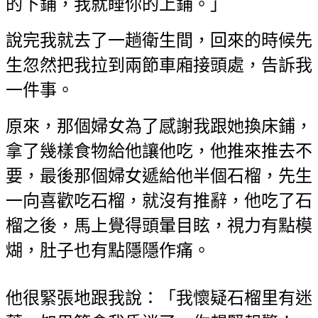
的下鋪，我就睡你的上鋪。」
說完我就去了一趟衛生間，回來的時候先
生忽然把我拉到兩節車廂接頭處，告訴我
一件事。
原來，那個婦女為了感謝我跟她換床鋪，
拿了幾樣食物給他讓他吃，他推來推去不
要，最後那個婦女遞給他半個石榴，先生
一向喜歡吃石榴，就沒有推辭，他吃了石
榴之後，馬上覺得頭暈目眩，視力有點模
煳，肚子也有點隱隱作痛。
他很緊張地跟我說：「我懷疑石榴里有迷