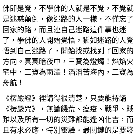
佛即是覺，不學佛的人就是不覺，不覺就
是迷惑顛倒，像迷路的人
一樣，不僅忘了
回家的路，而且連自己迷路這件事也迷
了，學佛的人開始覺悟，
猶如迷路的人覺
悟到自己迷路了，開始找或找到了回家的
方向。冥冥暗夜中，
三寶為燈燭！焰焰火
宅中，
三
寶為雨澤！滔滔苦海內，
三
寶為
舟航！
《楞嚴經》裡講得很清楚，只要能持誦
《楞嚴咒》，無論饑荒、瘟疫、戰爭、賊
難以及所有一切的災難都能逢凶化吉，而
且有求必應，特別靈驗。最關鍵的是要
發