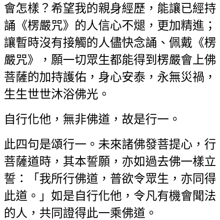
會怎樣？希望我的親身經歷，能讓已經
持
誦《楞嚴咒》的人信心不煺，更加精進；
讓暫時沒有接觸的人儘快念誦、佩戴
《楞
嚴咒》，願一切眾生都能得到楞嚴會上佛
菩薩的加持護佑，身心安泰，永無
災禍，
生生世世沐浴佛光。
自行化他，無非佛道，故是行一。
此四句是頌行一。未來諸佛發菩提心，行
菩薩道時，其本誓願，亦如過去佛一樣
立
誓：「我所行佛道，普欲令眾生，亦同得
此道。」如是自行化他，令凡有機會
聞法
的人，共同證得此一乘佛道。