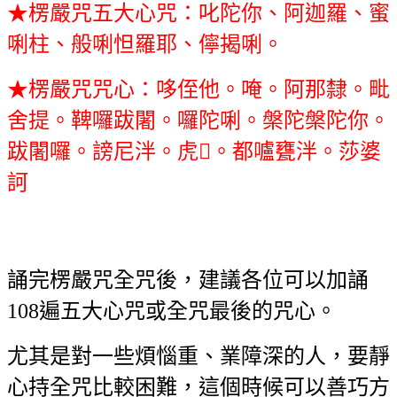
★楞嚴咒五大心咒：
叱陀你、阿迦羅、蜜
唎柱、般唎怛羅耶、儜揭唎。
★
楞嚴咒咒心：哆侄他。唵。阿那隸。毗
舍提。鞞囉跋闍。囉陀唎。槃陀槃陀你。
跋闍囉。謗尼泮。虎𤙖。都嚧甕泮。莎婆
訶
誦完楞嚴咒全咒後，建議各位可以加誦
108遍五大心咒或全咒最後的咒心。
尤其是對一些煩惱重、業障深的人，要靜
心持全咒比較困難，這個時候可以善巧
方