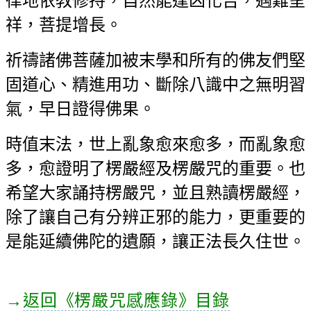
律地依教修持，自然能逢凶化吉，遇
難呈
祥，菩提增長。
祈禱諸佛菩薩加被末學和所有的佛友們堅
固道心、精進用功、斷除八識中之無明
習
氣，早日證得佛果。
時值末法，世上亂象愈來愈多，而亂象愈
多，愈證明了楞嚴經及楞嚴咒的重要。
也
希望大家誦持楞嚴咒，並且熟讀楞嚴經，
除了讓自己有分辨正邪的能力，更重
要的
是能延續佛陀的遺願，讓正法長久住世。
→
返回
《楞嚴咒感應錄》目錄