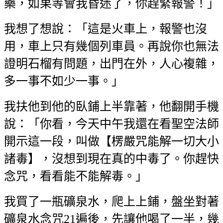
藥，如果等會我昏迷了，你趕緊報警！」
我想了想說：「這是火車上，報警也沒
用，車上只有幾個列車員。再說你也無法
證明石榴有問題，出門在外，人心複雜，
多一事不如少一事。」
我扶他到他的臥鋪上半靠著，他翻開手機
說：「你看，今天中午我還在看聖空法師
開示這一段，叫做【楞嚴咒能解一切大小
諸毒】，沒想到現在真的中毒了。你趕快
念咒，看看能不能解毒。」
我買了一瓶礦泉水，爬上上鋪，盤坐對著
礦泉水念咒21遍後，先讓他喝了一半，幾