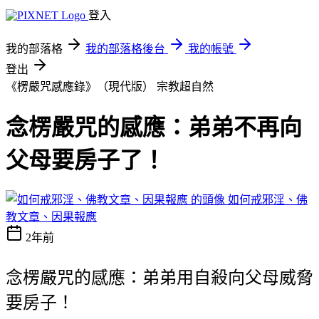
登入
我的部落格
我的部落格後台
我的帳號
登出
《楞嚴咒感應錄》（現代版）
宗教超自然
念楞嚴咒的感應：弟弟不再向
父母要房子了！
如何戒邪淫、佛
教文章、因果報應
2年前
念楞嚴咒的感應：弟弟用自殺向父母威脅
要房子！