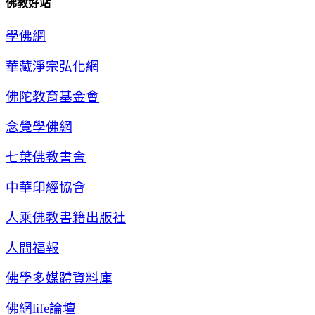
佛教好站
學佛網
華藏淨宗弘化網
佛陀教育基金會
念覺學佛網
七葉佛教書舍
中華印經協會
人乘佛教書籍出版社
人間福報
佛學多媒體資料庫
佛網life論壇