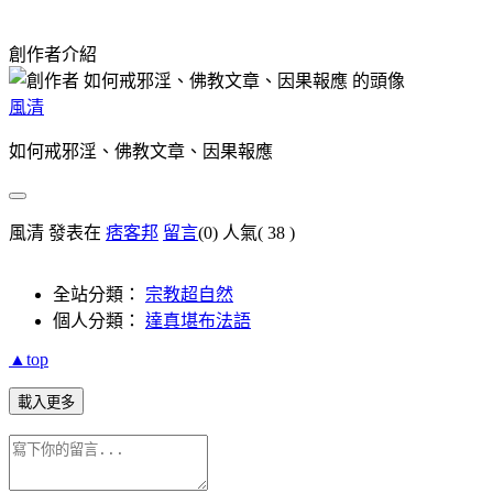
創作者介紹
風清
如何戒邪淫、佛教文章、因果報應
風清 發表在
痞客邦
留言
(0)
人氣(
38
)
全站分類：
宗教超自然
個人分類：
達真堪布法語
▲top
載入更多