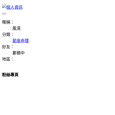
暱稱：
風清
分類：
星座命理
好友：
累積中
地區：
粉絲專頁