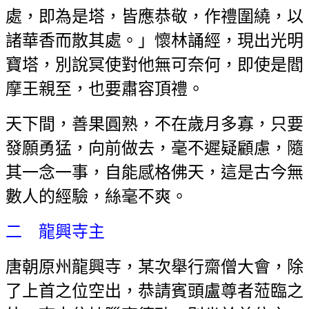
處，即為是塔，皆應恭敬，作禮圍繞，以
諸華香而散其處。」懷林誦經，現出光明
寶塔，別說冥使對他無可奈何，即使是閻
摩王親至，也要肅容頂禮。
天下間，善果圓熟，不在歲月多寡，只要
發願勇猛，向前做去，毫不遲疑顧慮，隨
其一念一事，自能感格佛天，這是古今無
數人的經驗，絲毫不爽。
二 龍興寺主
唐朝原州龍興寺，某次舉行齋僧大會，除
了上首之位空出，恭請賓頭盧尊者蒞臨之