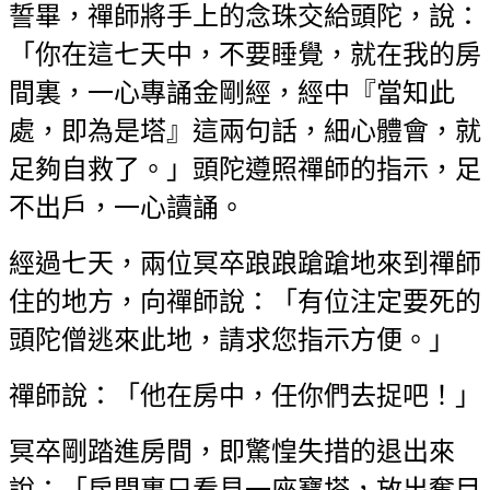
誓畢，禪師將手上的念珠交給頭陀，說：
「你在這七天中，不要睡覺，就在我的房
間裏，一心專誦金剛經，經中『當知此
處，即為是塔』這兩句話，細心體會，就
足夠自救了。」頭陀遵照禪師的指示，足
不出戶，一心讀誦。
經過七天，兩位冥卒踉踉蹌蹌地來到禪師
住的地方，向禪師說：「有位注定要死的
頭陀僧逃來此地，請求您指示方便。」
禪師說：「他在房中，任你們去捉吧！」
冥卒剛踏進房間，即驚惶失措的退出來
說：「房間裏只看見一座寶塔，放出奪目