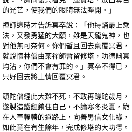
的光芒，使我們的眼睛無法睜開。」
禪師這時才告訴冥卒說：「他持誦最上乘
法，又發勇猛的大願，雖是天龍鬼神，也
對他無可奈何。你們暫且回去稟覆冥君，
就說懷林僧由某禪師暫留修塔，功德幽冥
均沾，你們不會有罪的。」冥卒不得已，
只好回去將上情回覆冥君。
頭陀僧經此大難不死，不敢再蹉跎歲月，
遂製造鐵鏈鎖住自己，不論寒冬炎夏，跪
在人車輻輳的道路上，向善男信女化緣，
如此竟在有生餘年，完成修塔的大功德。