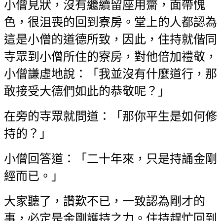
小僧見狀，沒有繼續留座用齋，面帶愧
色，很沮喪的回到寮房。堂上的人都認為
這是小僧的道德所致，因此，住持就偕同
寺眾到小僧所住的寮房，對他倍加禮敬，
小僧謙虛地說：「我並沒有什麼道行，那
敢接受大德們如此的恭敬呢？」
在旁的寺眾就問道：「那你平生是如何修
持的？」
小僧回答道：「二十年來，只是持誦金剛
經而已。」
大家聽了，讚歎不已，一致認為剛才的
事，必定是金剛護持之力。住持趕忙回到