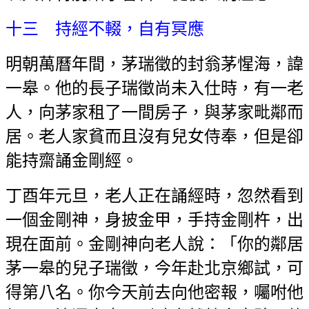
十三 持經不輟，自有冥應
明朝萬曆年間，茅瑞徵的封翁茅惺海，諱
一皋。他的長子瑞徵尚未入仕時，有一老
人，向茅家租了一間房子，與茅家毗鄰而
居。老人家貧而且沒有兒女侍奉，但是卻
能持齋誦金剛經。
丁酉年元旦，老人正在誦經時，忽然看到
一個金剛神，身披金甲，手持金剛杵，出
現在面前。金剛神向老人說：「你的鄰居
茅一皋的兒子瑞徵，今年赴北京鄉試，可
得第八名。你今天前去向他密報，囑咐他