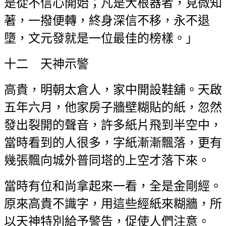
是從不信心開始；凡是大根器者，見微知
著，一撥便轉，終身深信不移，永不退
墮，文元發就是一位最佳的榜樣。」
十二 天神示警
高貴，明朝太倉人，家中開設鞋舖。天啟
五年六月，他家房子牆壁糊貼的紙，忽然
發出裂開的聲音，許多紙片飛到半空中，
當時看到的人很多，字紙漸漸飄落，更有
幾張飄向城外普同塔的上空才落下來。
當時有位和尚拿起來一看，全是金剛經。
原來高貴不識字，用這些經紙來糊牆，所
以天神特別給予警告，促使人們注意。