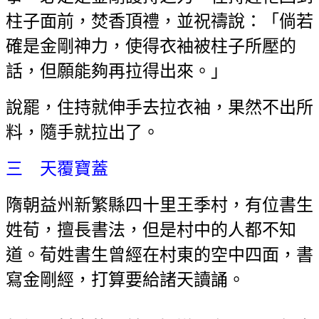
柱子面前，焚香頂禮，並祝禱說：「倘若
確是金剛神力，使得衣袖被柱子所壓的
話，但願能夠再拉得出來。」
說罷，住持就伸手去拉衣袖，果然不出所
料，隨手就拉出了。
三 天覆寶蓋
隋朝益州新繁縣四十里王季村，有位書生
姓荀，擅長書法，但是村中的人都不知
道。荀姓書生曾經在村東的空中四面，書
寫金剛經，打算要給諸天讀誦。