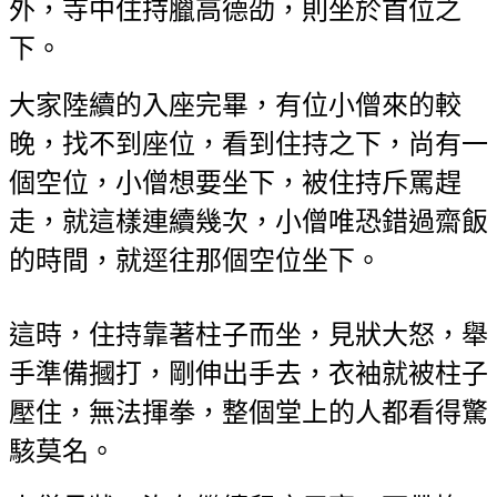
外，寺中住持臘高德劭，則坐於首位之
下。
大家陸續的入座完畢，有位小僧來的較
晚，找不到座位，看到住持之下，尚有一
個空位，小僧想要坐下，被住持斥罵趕
走，就這樣連續幾次，小僧唯恐錯過齋飯
的時間，就逕往那個空位坐下。
這時，住持靠著柱子而坐，見狀大怒，舉
手準備摑打，剛伸出手去，衣袖就被柱子
壓住，無法揮拳，整個堂上的人都看得驚
駭莫名。