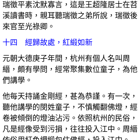
瑞徵平素沈默寡言，這是王超隆居士在苕
溪讀書時，親耳聽瑞徵之弟所說，瑞徵後
來官至光祿卿。
十四 經歸故處，紅緞如新
元朝大德庚子年間，杭州有個人名叫周
縉，頗有學問，經常聚集數位童子，為他
們講學。
他每天持誦金剛經，甚為恭謹。有一次，
聽他講學的閔姓童子，不慎觸翻佛燈，經
卷被傾倒的燈油沾污。依照杭州的民俗，
凡是經像受到污損，往往投入江中。周縉
依俗用紅色綢緞包住佛經，投入江中。