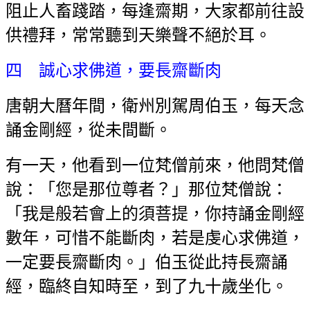
阻止人畜踐踏，每逢齋期，大家都前往設
供禮拜，常常聽到天樂聲不絕於耳。
四 誠心求佛道，要長齋斷肉
唐朝大曆年間，衛州別駕周伯玉，每天念
誦金剛經，從未間斷。
有一天，他看到一位梵僧前來，他問梵僧
說：「您是那位尊者？」那位梵僧說：
「我是般若會上的須菩提，你持誦金剛經
數年，可惜不能斷肉，若是虔心求佛道，
一定要長齋斷肉。」伯玉從此持長齋誦
經，臨終自知時至，到了九十歲坐化。