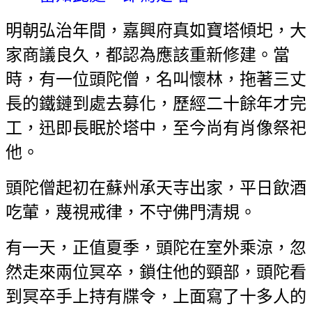
明朝弘治年間，嘉興府真如寶塔傾圯，大
家商議良久，都認為應該重新修建。當
時，有一位頭陀僧，名叫懷林，拖著三丈
長的鐵鏈到處去募化，歷經二十餘年才完
工，迅即長眠於塔中，至今尚有肖像祭祀
他。
頭陀僧起初在蘇州承天寺出家，平日飲酒
吃葷，蔑視戒律，不守佛門清規。
有一天，正值夏季，頭陀在室外乘涼，忽
然走來兩位冥卒，鎖住他的頸部，頭陀看
到冥卒手上持有牒令，上面寫了十多人的