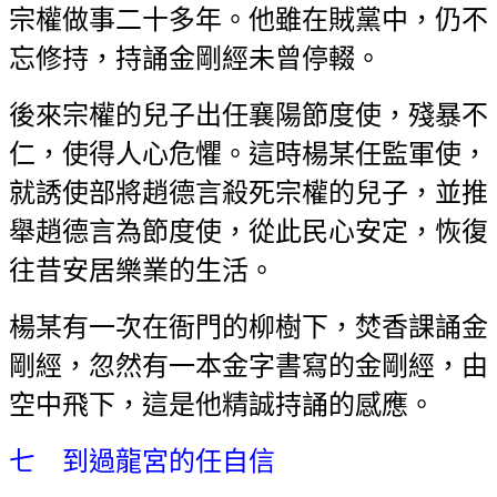
宗權做事二十多年。他雖在賊黨中，仍不
忘修持，持誦金剛經未曾停輟。
後來宗權的兒子出任襄陽節度使，殘暴不
仁，使得人心危懼。這時楊某任監軍使，
就誘使部將趙德言殺死宗權的兒子，並推
舉趙德言為節度使，從此民心安定，恢復
往昔安居樂業的生活。
楊某有一次在衙門的柳樹下，焚香課誦金
剛經，忽然有一本金字書寫的金剛經，由
空中飛下，這是他精誠持誦的感應。
七 到過龍宮的任自信