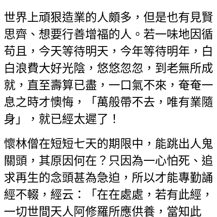
世界上頑狠造業的人頗多，但是也有見賢
思齊、想要行善增福的人。若一味地因循
苟且，今天等待明天，今年等待明年，白
白浪費大好光陰，悠悠忽忽，到老無所成
就，直至壽算已盡，一口氣不來，奄奄一
息之時才懊悔，「萬般帶不去，唯有業隨
身」，就已經太遲了！
懷林僧在短短七天的期限中，能跳出人鬼
關頭，其原因何在？只因為一心怕死、追
求再生的念頭甚為急迫，所以才能專勤誦
經不輟，經云：「在在處處，若有此經，
一切世間天人阿修羅所應供養，當知此