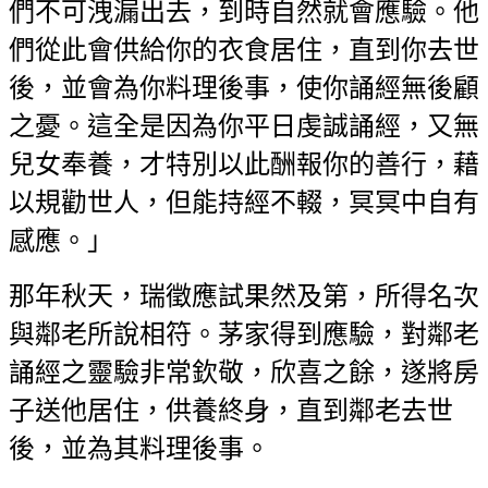
們不可洩漏出去，到時自然就會應驗。他
們從此會供給你的衣食居住，直到你去世
後，並會為你料理後事，使你誦經無後顧
之憂。這全是因為你平日虔誠誦經，又無
兒女奉養，才特別以此酬報你的善行，藉
以規勸世人，但能持經不輟，冥冥中自有
感應。」
那年秋天，瑞徵應試果然及第，所得名次
與鄰老所說相符。茅家得到應驗，對鄰老
誦經之靈驗非常欽敬，欣喜之餘，遂將房
子送他居住，供養終身，直到鄰老去世
後，並為其料理後事。