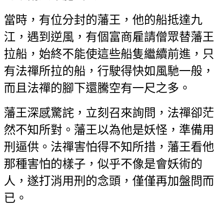
當時，有位分封的藩王，他的船抵達九
江，遇到逆風，有個富商雇請僧眾替藩王
拉船，始終不能使這些船隻繼續前進，只
有法禪所拉的船，行駛得快如風馳一般，
而且法禪的腳下還騰空有一尺之多。
藩王深感驚詫，立刻召來詢問，法禪卻茫
然不知所對。藩王以為他是妖怪，準備用
刑逼供。法禪害怕得不知所措，藩王看他
那種害怕的樣子，似乎不像是會妖術的
人，遂打消用刑的念頭，僅僅再加盤問而
已。