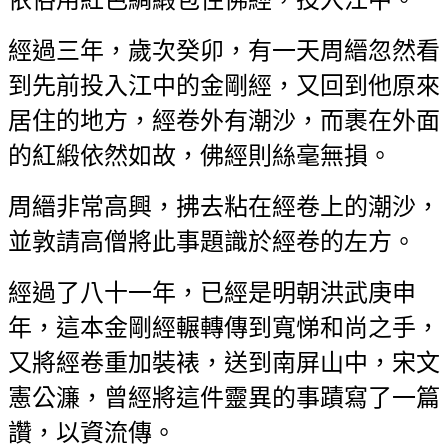
經過三年，歲次癸卯，有一天周縉忽然看
到先前投入江中的金剛經，又回到他原來
居住的地方，經卷外有潮沙，而裹在外面
的紅緞依然如故，佛經則絲毫無損。
周縉非常高興，拂去粘在經卷上的潮沙，
並敦請高僧將此事題識於經卷的左方。
經過了八十一年，已經是明朝洪武庚申
年，這本金剛經輾轉傳到寬悌和尚之手，
又將經卷重加裝裱，送到南屏山中，宋文
憲公濂，曾經將這件靈異的事蹟寫了一篇
讚，以資流傳。