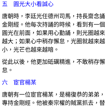
五 圓光大小看誠心
唐朝時，李廷光任德州司馬，持長齋念誦
金剛經。他每次持誦的時候，看到有一個
圓光在前面，如果用心勤誦，則光圈越來
越大；如果心中稍存懈怠，光圈就越來越
小，光芒也越來越暗。
從此以後，他更加砥礪精進，不敢稍存懈
怠。
六 宦官楊某
唐朝有一位宦官楊某，是楊復恭的弟弟，
專持金剛經。他被秦宗權的賊黨抓去，替