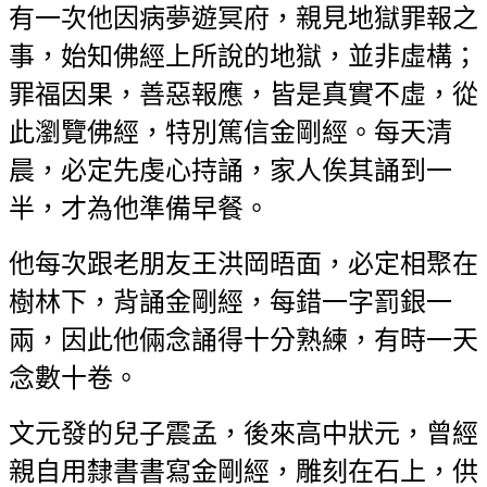
有一次他因病夢遊冥府，親見地獄罪報之
事，始知佛經上所說的地獄，並非虛構；
罪福因果，善惡報應，皆是真實不虛，從
此瀏覽佛經，特別篤信金剛經。每天清
晨，必定先虔心持誦，家人俟其誦到一
半，才為他準備早餐。
他每次跟老朋友王洪岡晤面，必定相聚在
樹林下，背誦金剛經，每錯一字罰銀一
兩，因此他倆念誦得十分熟練，有時一天
念數十卷。
文元發的兒子震孟，後來高中狀元，曾經
親自用隸書書寫金剛經，雕刻在石上，供