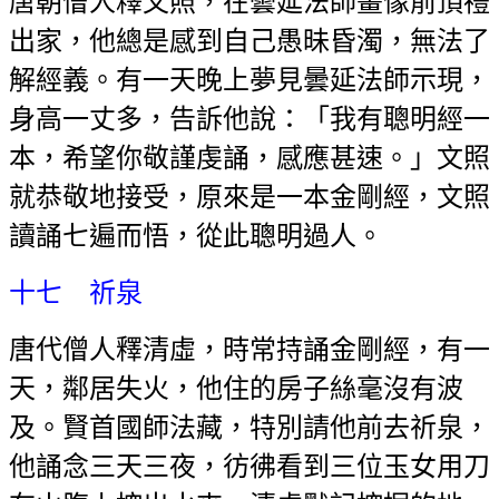
唐朝僧人釋文照，在曇延法師畫像前頂禮
出家，他總是感到自己愚昧昏濁，無法了
解經義。有一天晚上夢見曇延法師示現，
身高一丈多，告訴他說：「我有聰明經一
本，希望你敬謹虔誦，感應甚速。」文照
就恭敬地接受，原來是一本金剛經，文照
讀誦七遍而悟，從此聰明過人。
十七 祈泉
唐代僧人釋清虛，時常持誦金剛經，有一
天，鄰居失火，他住的房子絲毫沒有波
及。賢首國師法藏，特別請他前去祈泉，
他誦念三天三夜，彷彿看到三位玉女用刀