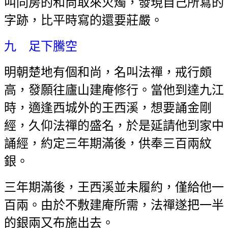
叫同房的和尚取來火燭，發現自己所寫的
字跡，比平時寫的還要莊嚴。
九 足下騰空
明朝楚地有個和尚，名叫法禪，戒行頗
高，發願往廬山建庵修行。當他到達九江
時，適逢西城外的王西溪，想要誦金剛
經，久仰法禪的盛名，於是延請他到家中
誦經，約定三年期滿後，供奉三百兩紋
銀。
三年期滿後，王西溪並未履約，僅給他一
百兩。由於不敷建庵所需，法禪遂把一半
的銀兩又布施出去。