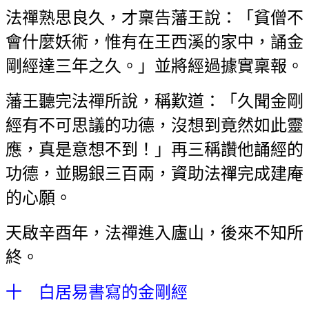
法禪熟思良久，才稟告藩王說：「貧僧不
會什麼妖術，惟有在王西溪的家中，誦金
剛經達三年之久。」並將經過據實稟報。
藩王聽完法禪所說，稱歎道：「久聞金剛
經有不可思議的功德，沒想到竟然如此靈
應，真是意想不到！」再三稱讚他誦經的
功德，並賜銀三百兩，資助法禪完成建庵
的心願。
天啟辛酉年，法禪進入廬山，後來不知所
終。
十 白居易書寫的金剛經