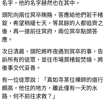
名字，他的名字赫然也在其中。
頭陀向兩位冥卒賄賂，答應給他們若干楮
錠，希望稍緩七天，等其餘的人都追齊之
後，再一道前往冥府，兩位冥卒點頭答
應。
次日清晨，頭陀將昨夜遇到冥卒的事，告
訴所有的徒眾，並往市場買楮錠焚燒，將
後事交代妥善。
有一位徒眾說：「真如寺某位禪師的道行
頗高，他住的地方，離此僅有一天的水
路，何不前往求救？」