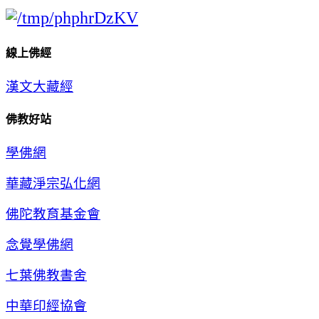
線上佛經
漢文大藏經
佛教好站
學佛網
華藏淨宗弘化網
佛陀教育基金會
念覺學佛網
七葉佛教書舍
中華印經協會