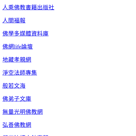
人乘佛教書籍出版社
人間福報
佛學多媒體資料庫
佛網life論壇
地藏孝親網
淨空法師專集
般若文海
佛弟子文庫
無量光明佛教網
弘善佛教網