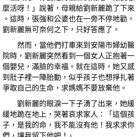
麼活呀！」說著，母親給劉新麗跪了下來
。這時，張強和公婆也在一旁不停地勸。
劉新麗無可奈何之下，只好答應了。
然而，當他們打車來到安陽市婦幼醫
院時，劉新麗突然看到一個女人正抱著一
個嬰兒，滿臉的幸福。就在這時，她又感
到肚子裡一陣胎動，似乎孩子也想掙扎著
爭取自己的生命，求媽媽不要放棄他。
劉新麗的眼淚一下子湧了出來，她緩
緩地跪在地上，哭著哀求家人：「這個孩
子，是我的命，我不能沒有他！我求求你
們，讓我留下他吧！」