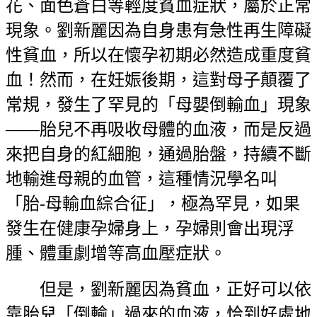
花、面色蒼白等輕度貧血症狀，屬於正常
現象。劉新麗因為自身患有急性再生障礙
性貧血，所以在懷孕初期必然造成重度貧
血！然而，在妊娠後期，這對母子顛覆了
常規，發生了罕見的「母嬰倒輸血」現象
——胎兒不再吸收母體的血液，而是反過
來把自身的紅細胞，通過胎盤，持續不斷
地輸進母親的血管，這種情況學名叫
「胎-母輸血綜合征」，極為罕見，如果
發生在健康孕婦身上，孕婦則會出現浮
腫、體重劇增等高血壓症狀。
但是，劉新麗因為貧血，正好可以依
靠胎兒「倒輸」過來的血液，恰到好處地