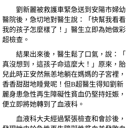
劉新麗被救護車緊急送到安陽市婦幼
醫院後，急切地對醫生說：「快幫我看看
我的孩子怎麼樣了！」醫生立即為她做彩
超檢查。
結果出來後，醫生鬆了口氣，說：「
真沒想到，這孩子命這麼大！」原來，胎
兒此時正安然無恙地躺在媽媽的子宮裡，
香香甜甜地睡覺呢！但B超醫生得知劉新
麗身患急性再生障礙性貧血仍堅持妊娠，
便立即將她轉到了血液科。
血液科大夫經過緊張檢查和會診後，