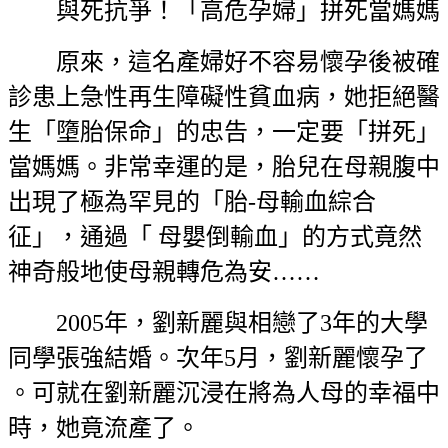
與死抗爭！「高危孕婦」拼死當媽媽
原來，這名產婦好不容易懷孕後被確
診患上急性再生障礙性貧血病，她拒絕醫
生「墮胎保命」的忠告，一定要「拼死」
當媽媽。非常幸運的是，胎兒在母親腹中
出現了極為罕見的「胎-母輸血綜合
征」，通過「 母嬰倒輸血」的方式竟然
神奇般地使母親轉危為安……
2005年，劉新麗與相戀了3年的大學
同學張強結婚。次年5月，劉新麗懷孕了
。可就在劉新麗沉浸在將為人母的幸福中
時，她竟流產了。