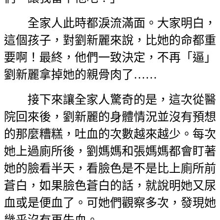
全家人此時都淚流滿面。大家明白，
這個孩子，對劉新麗來說，比她的命都重
要啊！最終，他們一致決定，不再「逼」
劉新麗拿掉她的親骨肉了……
接下來讓全家人驚奇的是，這次從醫
院回來後，劉新麗的身體情況並沒有預想
的那麼糟糕，吐血的次數越來越少。每次
她上過廁所後，劉媽媽和張媽媽都會盯著
她的臉看半天，看臉色是不是比上廁所前
蒼白，如果臉色蒼白的話，就說明她又尿
血或是便血了。可她們觀察多次，發現她
幾乎沒有再失血。