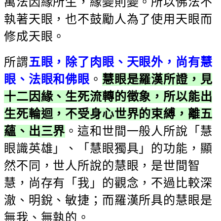
萬法因緣所生，緣變則變。所以佛法不
執著天眼，也不鼓勵人為了使用天眼而
修成天眼。
所謂
五眼，除了肉眼、天眼外，尚有慧
眼、法眼和佛眼
。
慧眼是羅漢所證，見
十二因緣、生死流轉的徵象，所以能出
生死輪迴，不受身心世界的束縛，離五
蘊、出三界
。這和世間一般人所說「慧
眼識英雄」、「慧眼獨具」的功能，顯
然不同，世人所說的慧眼，是世間智
慧，尚存有「我」的觀念，不過比較深
澈、明銳、敏捷；而羅漢所具的慧眼是
無我、無執的。