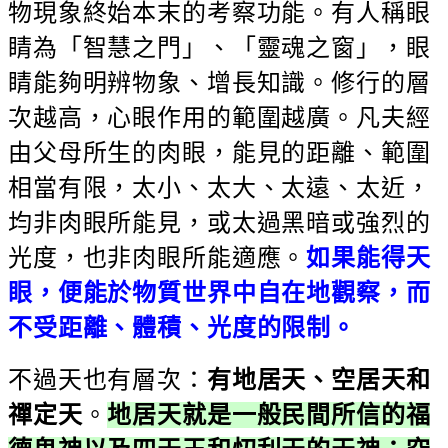
物現象終始本末的考察功能。有人稱眼
睛為「智慧之門」、「靈魂之窗」，眼
睛能夠明辨物象、增長知識。修行的層
次越高，心眼作用的範圍越廣。凡夫經
由父母所生的肉眼，能見的距離、範圍
相當有限，太小、太大、太遠、太近，
均非肉眼所能見，或太過黑暗或強烈的
光度，也非肉眼所能適應。
如果能得天
眼，便能於物質世界中自在地觀察，而
不受距離、體積、光度的限制。
不過天也有層次：
有地居天、空居天和
禪定天
。
地居天就是一般民間所信的福