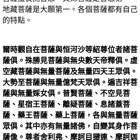
地藏菩薩是大願第一。各個菩薩都有自己
的特點。
爾時觀自在菩薩與恒河沙等紹尊位者諸菩
薩俱。殊勝見菩薩與無央數天帝釋俱。虛
空藏菩薩與無量菩薩及無量四天王眾俱。
大勢至菩薩與無量億梵天眾俱。遍吉祥菩
薩與無量婇女俱。普賢菩薩、不空見菩
薩、星宿王菩薩、離疑菩薩、息諸蓋菩
薩、藥王菩薩、藥上菩薩，各與無量菩薩
眾俱。其中亦有無量諸佛，自變其身作菩
薩像。尊者舍利弗、摩訶目揵連、摩訶迦