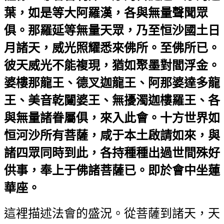
葉，如是等大阿羅漢，各與無量聲聞眾
俱。那羅延等無量天眾，乃至恒沙國土日
月諸天，威光照耀悉來佛所。至佛所已。
彼天威光不能複現，猶如聚墨對閻浮金。
婆樓那龍王、德叉迦龍王、阿那婆達多龍
王、美音乾闥婆王、無擾濁迦樓羅王、各
與無量諸眷屬俱，來入此會。十方世界如
恒河沙所有菩薩，咸于本土啟請如來，與
諸四眾同時到此，各持種種出過世間殊好
供事，奉上于佛諸菩薩已。即於會中坐蓮
華座。
這裡描述法會的盛況。從菩薩到諸天，天