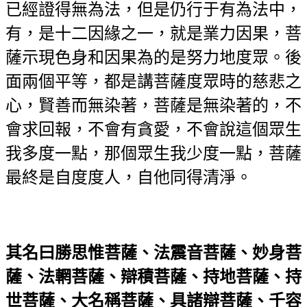
已經證得無為法，但是仍行于有為法中，
有，是十二因緣之一，就是業力因果，菩
薩示現色身和因果為的是努力地度眾。後
面兩個平等，都是講菩薩度眾時的慈悲之
心，賢善而無染著，菩薩是無染著的，不
會求回報，不會有貪愛，不會說這個眾生
我多度一點，那個眾生我少度一點，菩薩
最終是自度度人，自他同得清淨。
其名曰勝思惟菩薩、法震音菩薩、妙身菩
薩、法輞菩薩、辯積菩薩、持地菩薩、持
世菩薩、大名稱菩薩、具諸辯菩薩、千容