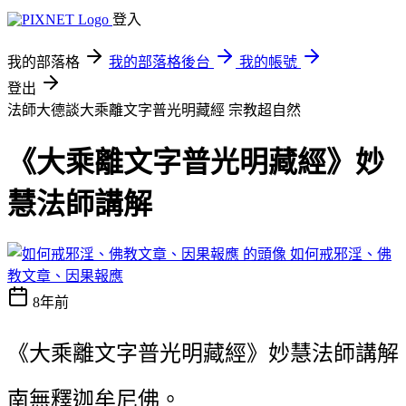
登入
我的部落格
我的部落格後台
我的帳號
登出
法師大德談大乘離文字普光明藏經
宗教超自然
《大乘離文字普光明藏經》妙
慧法師講解
如何戒邪淫、佛
教文章、因果報應
8年前
《大乘離文字普光明藏經》妙慧法師講解
南無釋迦牟尼佛。