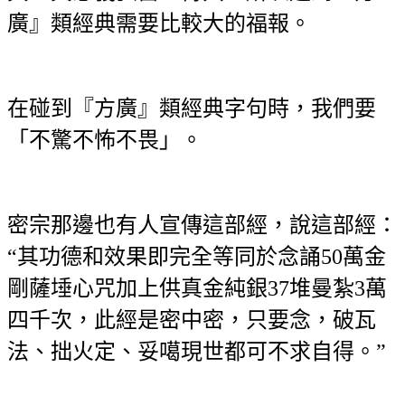
廣』類經典需要比較大的福報。
在碰到『方廣』類經典字句時，我們要
「不驚不怖不畏」。
密宗那邊也有人宣傳這部經，說這部經：
“其功德和效果即完全等同於念誦50萬金
剛薩埵心咒加上供真金純銀37堆曼紮3萬
四千次，此經是密中密，只要念，破瓦
法、拙火定、妥噶現世都可不求自得。”