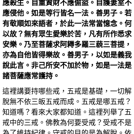
應殺生。自重資財不應偷盜。自護妻室不
應侵他。如是等行皆名一法。善男子。若
有敬順如來語者，於此一法常當憶念。何
以故？無有眾生愛樂於苦，凡有所作悉求
安樂。乃至菩薩求阿耨多羅三藐三菩提，
亦為自他皆得樂故。善男子，以如是義我
說此言。非己所安不加於物，如是一法是
諸菩薩應常護持。
這裡講要持哪些戒，五戒是基礎，一切解
脫無不依三皈五戒而成。五戒是哪五戒？
知道嗎？看來大家都知道。這裡列舉了五
戒中的三戒。佛教為何要受戒？受戒不是
為了維持紀律。守戒的目的是為解脫。依