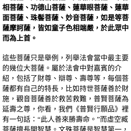
相菩薩、功德山菩薩、蓮華眼菩薩、蓮華
面菩薩、珠髻菩薩、妙音菩薩，如是等菩
薩摩訶薩，皆如童子色相端嚴，於此眾中
而為上首。
這些菩薩只是舉例，列舉法會當中最主要
的幾位大菩薩。屬於法會中對嘉賓的介
紹，包括了財尊、辯尊、壽尊等，每個菩
薩都有自己的特長，比如持世菩薩善於財
施，觀音菩薩善於救苦救難，普賢菩薩為
延壽之尊，你看，我們《普賢行願品》裡
有一句話：“此人善來勝壽命。”而虛空臧
菩薩擅長開智慧。文殊菩薩是智慧第一，