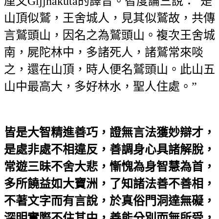
厘文Gijjhakuta的譯音。智度論三說：“是
山頂似鷲，王舍城人，見其似鷲故，共傳
言鷲頭山，因名之為鷲頭山。複次王舍城
南，屍陀林中，多諸死人，諸鷲常來啖
之，還在山頂，時人便名鷲頭山。此山五
山中最高大，多好林水，聖人住處。”
皆是大智精進善巧，證無言法獲妙辯才，
是處非處不相違反，善調身心具諸解脫，
常遊三昧不舍大悲，慚愧為身智慧為首，
多所饒益如大寶洲，了知諸法善不善相，
不著文字而有言說，於真俗門洞達無礙，
深明實際不住其中，善能分別而無所受，