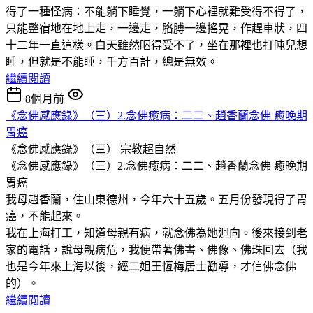
得了一種怪病：不能躺下睡覺，一躺下心裡就難受得不得了，
只能整宿地在地上走，一邊走，胳膊一邊搖晃，作趕車狀，四
十二年一直這樣。白天雖然睏得受不了，坐在那裡也打盹兒想
睡，但就是不能睡，千方百計，總是無效。
繼續閱讀
8個月前
《念佛感應錄》（三）2.念佛癒病：二二、趙香蘭念佛 癒晚期
胃癌
《念佛感應錄》（三）
宗教超自然
《念佛感應錄》（三）2.念佛癒病：二二、趙香蘭念佛 癒晚期
胃癌
我母趙香蘭，住山東德州，今年六十五歲。五月份發現得了胃
癌，不能起來。
我在上海打工，知道母親有病，就念佛為她迴向。後來接到老
家的電話，說母親病危，我便帶著佛書、佛像、佛珠回去（我
也是今年來上海以後，經二姐王恆梅居士勸導，才信佛念佛
的）。
繼續閱讀