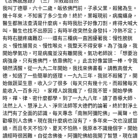
《念佛感應錄》（三）
宗教超自然
我叫丁德華，六十二歲。皈依佛門前，子承父業，殺豬為生。
幾十年來，不知害了多少生命！終於，業報現前，病魔纏身，
醫生都無法查清是什麼病。有時我肚子好像刀割，疼得大喊大
叫，醫生也找不出原因；有時半夜突然全身發抖，冷熱不定；
有時右腿疼痛難忍⋯⋯還有三種病一直困擾著我：慢性膀胱
炎、慢性腸胃炎、慢性喉炎。我整天不得安寧。為了強身，我
開始學氣功，可是病魔並沒有離開我。氣功老師說：「想要治
病強身，只有進佛門，依靠佛陀。」此言好像當頭一棒，令我
頓然清醒。從一九九二年開始，我找來佛書看，請教高僧大
德，知道了一些簡單的道理。一九九三年，我就不殺豬了，開
始做蔬菜生意，收入少了很多（每天只有幾十元，而殺豬每天
能收入一百多元）。家裡人說我瘋了，但我不管。開始學佛
時，禪、律、密什麼都學。到了一九九八年，讀了善導大師、
法然上人、慧淨上人、淨宗法師等大德們的論著，終於對淨土
法門有了全面的認識，每天專念「南無阿彌陀佛」一萬聲，也
勸導別人念佛。現在我什麼病也沒有了，多年來一次也沒感冒
過，而且冬天不怕冷、夏天不怕熱。我原本不識幾個字，開始
讀經時很困難。自從念佛後，阿彌陀佛給我開了智慧，現在讀