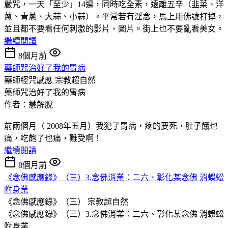
嚴咒，一天「至少」14遍，同時吃全素，遠離五辛（韭菜、洋
蔥、青蔥、大蒜、小蒜）。平常若有淫念，馬上用佛號打掉，
並且都不要看任何刺激的影片、圖片。街上也不要亂看美女。
繼續閱讀
8個月前
藥師咒治好了我的胃病
藥師經咒感應
宗教超自然
藥師咒治好了我的胃病
作者：慧解脫
前兩個月（ 2008年五月）我犯了胃病，疼的要死，肚子餓也
痛，吃飽了也痛，難受啊！
繼續閱讀
8個月前
《念佛感應錄》（三）3.念佛消業：二六、彰化某念佛 消蜈蚣
附身業
《念佛感應錄》（三）
宗教超自然
《念佛感應錄》（三）3.念佛消業：二六、彰化某念佛 消蜈蚣
附身業