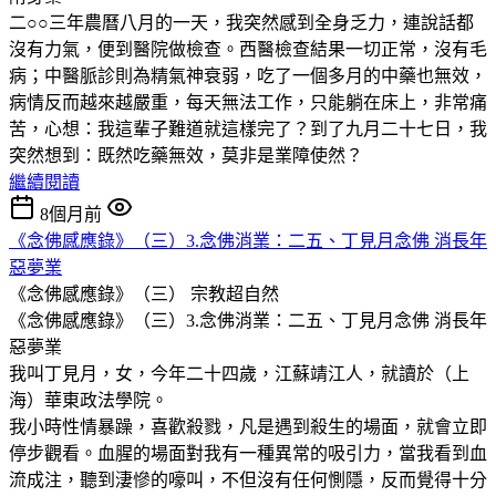
二○○三年農曆八月的一天，我突然感到全身乏力，連說話都
沒有力氣，便到醫院做檢查。西醫檢查結果一切正常，沒有毛
病；中醫脈診則為精氣神衰弱，吃了一個多月的中藥也無效，
病情反而越來越嚴重，每天無法工作，只能躺在床上，非常痛
苦，心想：我這輩子難道就這樣完了？到了九月二十七日，我
突然想到：既然吃藥無效，莫非是業障使然？
繼續閱讀
8個月前
《念佛感應錄》（三）3.念佛消業：二五、丁見月念佛 消長年
惡夢業
《念佛感應錄》（三）
宗教超自然
《念佛感應錄》（三）3.念佛消業：二五、丁見月念佛 消長年
惡夢業
我叫丁見月，女，今年二十四歲，江蘇靖江人，就讀於（上
海）華東政法學院。
我小時性情暴躁，喜歡殺戮，凡是遇到殺生的場面，就會立即
停步觀看。血腥的場面對我有一種異常的吸引力，當我看到血
流成注，聽到淒慘的嚎叫，不但沒有任何惻隱，反而覺得十分