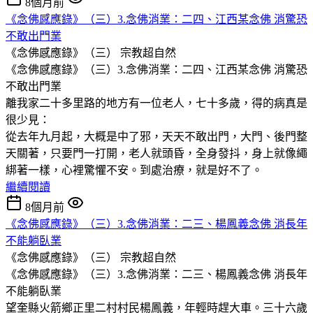
8個月前
《念佛感應錄》（三）3.念佛消業：二四、江西某念佛 消驚恐
不敢出門業
《念佛感應錄》（三）
宗教超自然
《念佛感應錄》（三）3.念佛消業：二四、江西某念佛 消驚恐
不敢出門業
離我家二十多里路的地方有一位老人，七十多歲，得的病真是
很少見：
從去年九月起，大概是中了邪，天天不敢出門，大門、後門整
天關著，只要門一打開，老人就頭昏，全身發抖，身上就像繩
綁著一樣，心裡驚懼不安。到處治療，就是好不了。
繼續閱讀
8個月前
《念佛感應錄》（三）3.念佛消業：二三、楊鳳義念佛 消長年
不能躺臥業
《念佛感應錄》（三）
宗教超自然
《念佛感應錄》（三）3.念佛消業：二三、楊鳳義念佛 消長年
不能躺臥業
望奎縣火箭鄉正里二村村民楊鳳義，年輕時趕大車。三十六歲