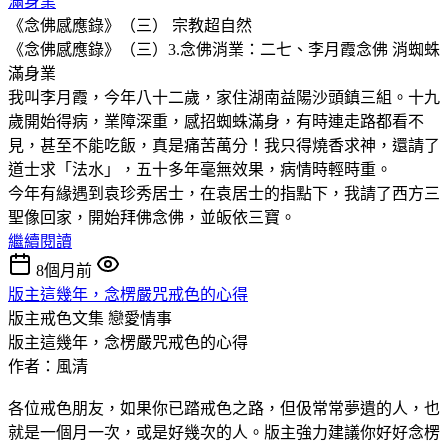
滿身業
《念佛感應錄》（三）
宗教超自然
《念佛感應錄》（三）3.念佛消業：二七、李月霞念佛 消蜘蛛
滿身業
我叫李月霞，今年八十二歲，家住湖南益陽沙頭鎮三組。十九
歲開始得病，業障深重，感招蜘蛛滿身，有時連走路都看不
見，甚至不能吃飯，真是痛苦萬分！我只得燒香求神，還請了
道士求「法水」，五十多年毫無效果，病情時輕時重。
今年有緣遇到袁珍秀居士，在袁居士的指點下，我請了西方三
聖像回家，開始拜佛念佛，並皈依三寶。
繼續閱讀
8個月前
版主這幾年，念楞嚴咒戒色的心得
版主戒色文集
戀愛情事
版主這幾年，念楞嚴咒戒色的心得
作者：風清
各位戒色朋友，如果你已踏戒色之路，但伋常常夢遺的人，也
就是一個月一次，或是好幾次的人。版主強力建議你好好念楞