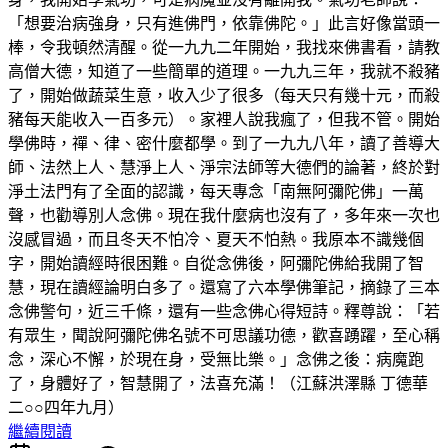
「想要治病強身，只有進佛門，依靠佛陀。」此言好像當頭一
棒，令我頓然清醒。從一九九二年開始，我找來佛書看，請教
高僧大德，知道了一些簡單的道理。一九九三年，我就不殺豬
了，開始做蔬菜生意，收入少了很多（每天只有幾十元，而殺
豬每天能收入一百多元）。家裡人說我瘋了，但我不管。開始
學佛時，禪、律、密什麼都學。到了一九九八年，讀了善導大
師、法然上人、慧淨上人、淨宗法師等大德們的論著，終於對
淨土法門有了全面的認識，每天專念「南無阿彌陀佛」一萬
聲，也勸導別人念佛。現在我什麼病也沒有了，多年來一次也
沒感冒過，而且冬天不怕冷、夏天不怕熱。我原本不識幾個
字，開始讀經時很困難。自從念佛後，阿彌陀佛給我開了智
慧，現在讀經論明白多了。還寫了六本學佛筆記，摘錄了三本
念佛警句，近三千條，還有一些念佛心得短詩。釋尊說：「若
有眾生，聞說阿彌陀佛名號不可思議功德，歡喜踴躍，至心稱
念，深心不懈，於現在身，受無比樂。」念佛之後：病魔跑
了，身體好了，智慧開了，法喜充滿！（江蘇洪澤縣 丁德華
二○○四年九月）
繼續閱讀