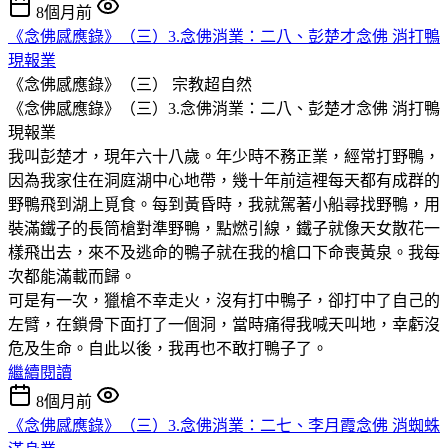
8個月前
《念佛感應錄》（三）3.念佛消業：二八、彭楚才念佛 消打鴨
現報業
《念佛感應錄》（三）
宗教超自然
《念佛感應錄》（三）3.念佛消業：二八、彭楚才念佛 消打鴨
現報業
我叫彭楚才，現年六十八歲。年少時不務正業，經常打野鴨，
因為我家住在洞庭湖中心地帶，幾十年前這裡每天都有成群的
野鴨飛到湖上覓食。每到黃昏時，我就駕著小船尋找野鴨，用
裝滿鐵子的長筒槍對準野鴨，點燃引線，鐵子就像天女散花一
樣飛出去，來不及逃命的鴨子就在我的槍口下命喪黃泉。我每
次都能滿載而歸。
可是有一次，獵槍不幸走火，沒有打中鴨子，卻打中了自己的
左臂，在鎖骨下面打了一個洞，當時痛得我喊天叫地，幸虧沒
危及生命。自此以後，我再也不敢打鴨子了。
繼續閱讀
8個月前
《念佛感應錄》（三）3.念佛消業：二七、李月霞念佛 消蜘蛛