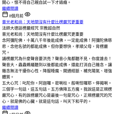
開心，恨不得自己親自試一下才過癮。
繼續閱讀
8個月前
普光老和尚：天地間沒有什麼比楞嚴咒更重要
法師大德談楞嚴經咒
宗教超自然
普光老和尚：天地間沒有什麼比楞嚴咒更重要
念阿彌陀佛，十萬八千年後能成佛，一定能成佛！阿彌陀佛慈
悲，念他名號的都能成佛。但你要想快，孝順父母，背楞嚴
咒。
誦楞嚴咒為什麼聲音要洪亮？聲音小鬼都聽不見，你度誰去！
聲音大，蟲蟲螞蟻聽到以後都能成佛，還能打消自己雜念，讓
雜念無法干擾你心性，降服睡魔、開通經脈、補充陽氣、增強
體質。
五大心咒：叱陀你。阿迦囉。密唎柱。般唎怛囉耶。儜揭唎。
三個字一句話，這五句話，五方佛降五方魔。我說這是正規楞
嚴咒心，有的說楞嚴咒心是最後一句是咒心，正規楞嚴咒的咒
心，就是佛的心臟。就是這句話，叫天下和平的。
繼續閱讀