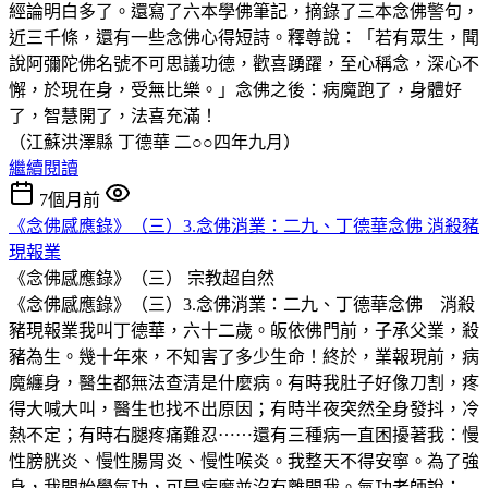
經論明白多了。還寫了六本學佛筆記，摘錄了三本念佛警句，
近三千條，還有一些念佛心得短詩。釋尊說：「若有眾生，聞
說阿彌陀佛名號不可思議功德，歡喜踴躍，至心稱念，深心不
懈，於現在身，受無比樂。」念佛之後：病魔跑了，身體好
了，智慧開了，法喜充滿！
（江蘇洪澤縣 丁德華 二○○四年九月）
繼續閱讀
7個月前
《念佛感應錄》（三）3.念佛消業： 二九、丁德華念佛 消殺豬
現報業
《念佛感應錄》（三）
宗教超自然
《念佛感應錄》（三）3.念佛消業：二九、丁德華念佛 消殺
豬現報業我叫丁德華，六十二歲。皈依佛門前，子承父業，殺
豬為生。幾十年來，不知害了多少生命！終於，業報現前，病
魔纏身，醫生都無法查清是什麼病。有時我肚子好像刀割，疼
得大喊大叫，醫生也找不出原因；有時半夜突然全身發抖，冷
熱不定；有時右腿疼痛難忍⋯⋯還有三種病一直困擾著我：慢
性膀胱炎、慢性腸胃炎、慢性喉炎。我整天不得安寧。為了強
身，我開始學氣功，可是病魔並沒有離開我。氣功老師說：