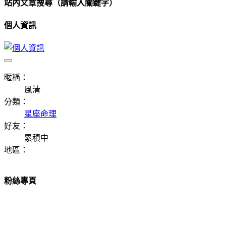
站內文章搜尋（請輸入關鍵字）
個人資訊
暱稱：
風清
分類：
星座命理
好友：
累積中
地區：
粉絲專頁