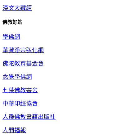
漢文大藏經
佛教好站
學佛網
華藏淨宗弘化網
佛陀教育基金會
念覺學佛網
七葉佛教書舍
中華印經協會
人乘佛教書籍出版社
人間福報