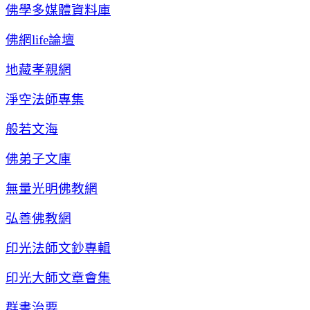
佛學多媒體資料庫
佛網life論壇
地藏孝親網
淨空法師專集
般若文海
佛弟子文庫
無量光明佛教網
弘善佛教網
印光法師文鈔專輯
印光大師文章會集
群書治要