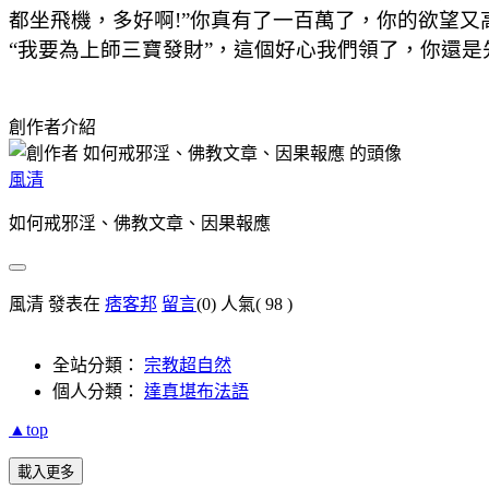
都坐飛機，多好啊!”你真有了一百萬了，你的欲望
“我要為上師三寶發財”，這個好心我們領了，你還是
創作者介紹
風清
如何戒邪淫、佛教文章、因果報應
風清 發表在
痞客邦
留言
(0)
人氣(
98
)
全站分類：
宗教超自然
個人分類：
達真堪布法語
▲top
載入更多